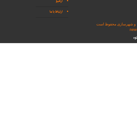
آرشیو
ارتباط با ما
اه و شهرسازی محفوظ است
وه