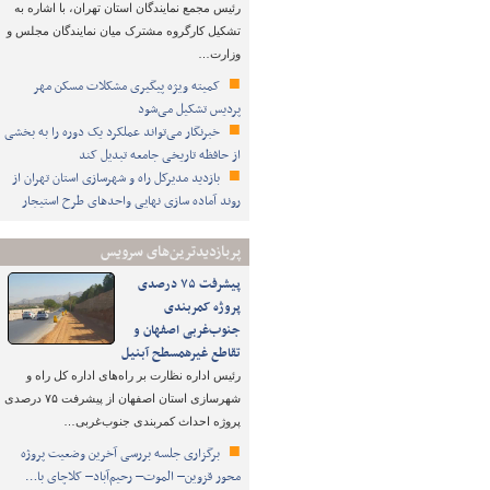
رئیس مجمع نمایندگان استان تهران، با اشاره به
تشکیل کارگروه مشترک میان نمایندگان مجلس و
وزارت…
کمیته ویژه پیگیری مشکلات مسکن مهر
پردیس تشکیل می‌شود
خبرنگار می‌تواند عملکرد یک دوره را به بخشی
از حافظه تاریخی جامعه تبدیل کند
بازدید مدیرکل راه و شهرسازی استان تهران از
روند آماده سازی نهایی واحدهای طرح استیجار
پربازدیدترین‌های سرویس
پیشرفت ۷۵ درصدی
پروژه کمربندی
جنوب‌غربی اصفهان و
تقاطع غیرهمسطح آبنیل
رئیس اداره نظارت بر راه‌های اداره کل راه و
شهرسازی استان اصفهان از پیشرفت ۷۵ درصدی
پروژه احداث کمربندی جنوب‌غربی…
برگزاری جلسه بررسی آخرین وضعیت پروژه
محور قزوین– الموت– رحیم‌آباد– کلاچای با…