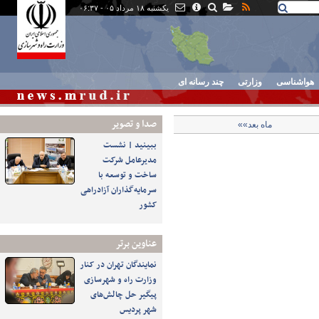
یکشنبه ۱۸ مرداد ۰۵ - ۰۶:۳۷
هواشناسی
وزارتی
چند رسانه ای
صدا و تصوير
ماه بعد»»
ببینید | نشست
مدیرعامل شرکت
ساخت و توسعه با
سرمایه‌گذاران آزادراهی
کشور
عناوین برتر
نمایندگان تهران در کنار
وزارت راه و شهرسازی
پیگیر حل چالش‌های
شهر پردیس