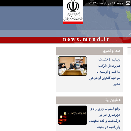
جمعه ۱۶ مرداد ۰۵ - ۰۲:۲۵
ی
صدا و تصوير
ببینید | نشست
مدیرعامل شرکت
ساخت و توسعه با
سرمایه‌گذاران آزادراهی
کشور
عناوین برتر
پیام تسلیت وزیر راه و
شهرسازی در پی
درگذشت والده نماینده
ولی‌فقیه در بنیاد