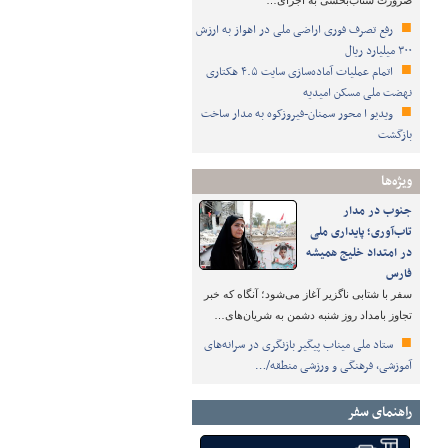
ضرورت شتاب‌بخشی به اجرای…
رفع تصرف فوری اراضی ملی در اهواز به ارزش
۳۰۰ میلیارد ریال
اتمام عملیات آماده‌سازی سایت ۴.۵ هکتاری
نهضت ملی مسکن امیدیه
ویدیو ا محور سمنان-فیروزکوه به مدار ساخت
بازگشت
ویژه‌ها
جنوب در مدار
تاب‌آوری؛ پایداری ملی
در امتداد خلیج همیشه
فارس
سفر با شتابی ناگزیر آغاز می‌شود؛ آنگاه که خبر
تجاوز بامداد روز شنبه دشمن به شریان‌های…
ستاد ملی میناب پیگیر بازنگری در سرانه‌های
آموزشی، فرهنگی و ورزشی منطقه/…
راهنمای سفر