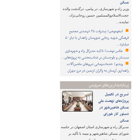
مسکن
وزیر راه و شهرسازی، در پیامی، درگذشت والده
حجت‌الاسلام‌والمسلمین حسین روحانی‌نژاد،
نماینده…
اینفوموشن| پیشرفت ۲۵ درصدی مجتمع
فرهنگی شهید رجایی شهرستان زاهدان با نیاز ۵۰
میلیارد…
عکس نوشت| تاکید مدیرکل راه و شهرسازی
سیستان و بلوچستان بر شتاب‌بخشی به پروژه‌های…
ویدیو| خدمات‌رسانی نیروهای ماشین‌آلات
راهداری لرستان به زائران اربعین در مرز مهران
پربازدیدترین‌های سرویس
تسریع در تکمیل
پروژه‌های نهضت ملی
مسکن شاهین‌شهر در
دستور کار شورای
مسکن
مدیرکل راه و شهرسازی استان اصفهان در جلسه
شورای مسکن شاهین‌شهر و میمه با تأکید بر