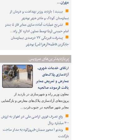
مهران…
ببینید| بازدید وزیر بهداشت و درمان از
بیمارستان کودک و مادر شهر بوشهر
تشریح عملیات آماده سازی معابر فاز ۵ بندر
امام خمینی (ره) توسط معاون اداره کل راه…
پیشرفت فیزیکی ۷۷ درصدی بیمارستان
جایگزین فاطمه‌الزهرا (س) بوشهر
پربازدیدترین‌های سرویس
ارتقای خدمات شهری،
آزادسازی پلاک‌های
معارض و تعریض معابر
بافت فرسوده صالحیه
معاون وزیر راه و شهرسازی در بازدید از
پروژه‌های آزادسازی پلاک‌های معارض و بازگشایی
معابر شهر صالحیه در جنوب‌غرب…
رفع تصرف فوری اراضی ملی در اهواز به ارزش
۳۰۰ میلیارد ریال
ویدیو ا محور سمنان-فیروزکوه به مدار ساخت
بازگشت