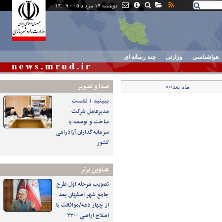
دوشنبه ۱۹ مرداد ۰۵ - ۱۴:۰۹
هواشناسی
وزارتی
چند رسانه ای
صدا و تصوير
ماه بعد»»
ببینید | نشست
مدیرعامل شرکت
ساخت و توسعه با
سرمایه‌گذاران آزادراهی
کشور
عناوین برتر
تصویب مرحله اول طرح
جامع شهر اصفهان بعد
از چهار دهه/موافقت با
اصلاح اراضی ۲۳۰۰