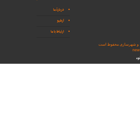
دربارهٔ ما
آرشیو
ارتباط با ما
اه و شهرسازی محفوظ است
وه