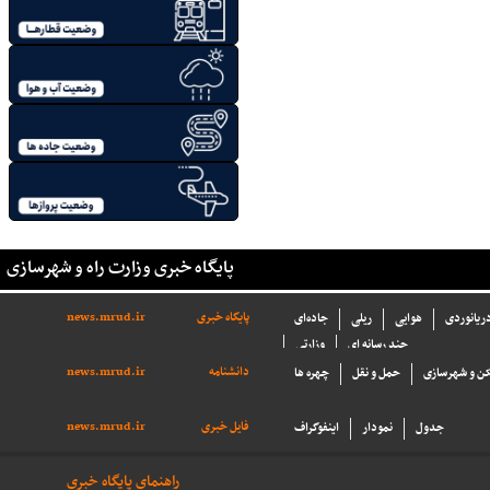
پایگاه خبری وزارت راه و شهرسازی
پایگاه خبری
news.mrud.ir
دریانوردی
هوایی
ریلی
جاده‌ای
چند رسانه ای
وزارتی
دانشنامه
news.mrud.ir
ن و شهرسازی
حمل و نقل
چهره ها
فایل خبری
news.mrud.ir
جدول
نمودار
اینفوگراف
راهنمای پایگاه خبری