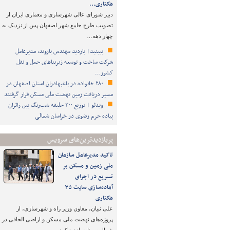
هکتاری…
دبیر شورای عالی شهرسازی و معماری ایران از
تصویب طرح جامع شهر اصفهان پس از نزدیک به
چهار دهه…
ببینید| بازدید مهندس بازوند، مدیرعامل
شرکت ساخت و توسعه زیربناهای حمل و نقل
کشور…
۲۸۰ خانواده در باغبهادران استان اصفهان در
مسیر دریافت زمین نهضت ملی مسکن قرار گرفتند
ویدئو | توزیع ۳۰۰ جلیقه شب‌رنگ بین زائران
پیاده حرم رضوی در خراسان شمالی
پربازدیدترین‌های سرویس
تاکید مدیرعامل سازمان
ملی زمین و مسکن بر
تسریع در اجرای
آماده‌سازی سایت ۳۵
هکتاری
علی نبیان، معاون وزیر راه و شهرسازی، از
پروژه‌های نهضت ملی مسکن و اراضی الحاقی در