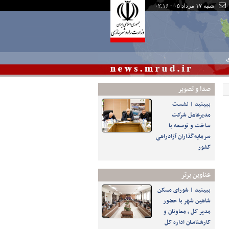
شنبه ۱۷ مرداد ۰۵ - ۰۲:۱۶
ی
صدا و تصوير
ببینید | نشست
مدیرعامل شرکت
ساخت و توسعه با
سرمایه‌گذاران آزادراهی
کشور
عناوین برتر
ببینید | شورای مسکن
شاهین شهر با حضور
مدیر کل ، معاونان و
کارشناسان اداره کل