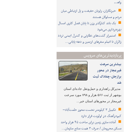
راه…
خبرنگاران، راویان حقیقت و پل ارتباطی میان
مردم و مسئولان هستند
یک باند کنارگذر رزن تا پایان فصل کاری امسال
بهره‌برداری می‌شود
استمرار گشت‌های نظارتی و کنترل ایمنی تردد
زائران تا اتمام سفرهای اربعین و دهه پایانی…
پربازدیدترین‌های سرویس
بیشترین سرعت
غیرمجاز در محور
برازجان-چغادک ثبت
شد
مدیرکل راهداری و حمل‌ونقل جاده‌ای استان
بوشهر از ثبت ۵۶۶ هزار و ۷۹۸ مورد سرعت
غیرمجاز در محورهای استان خبر…
تکمیل ۳ کیلومتر نخست محور خلعت‌آباد–
کبودرآهنگ در اولویت قرار دارد
آماده سازی زمین برای ساخت ۴۵ هزار واحد
مسکن محرومان / صرف ۳ همت منابع سازمان…