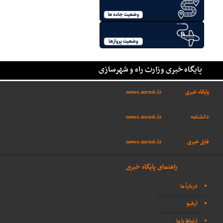
پایگاه خبری وزارت راه و شهرسازی
پایگاه خبری
news.mrud.ir
دانشنامه
news.mrud.ir
فایل خبری
news.mrud.ir
راهنمای پایگاه خبری
دربارهٔ ما
آرشیو
ارتباط با ما