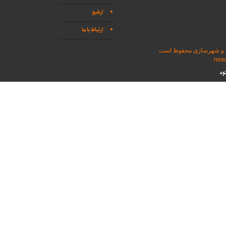
آرشیو
ارتباط با ما
اه و شهرسازی محفوظ است
وه