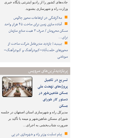
جاده‌های کشور را از رادیو اینترنتی پایگاه خبری
وزارت راه و شهرسازی بشنوید.
مه‌گرفتگی در ارتفاعات محور چالوس
آماده سازی زمین برای ساخت ۴۵ هزار واحد
مسکن محرومان / صرف ۳ همت منابع سازمان
برای…
ببینید| بازدید مدیرعامل شرکت ساخت از
محورهای خلعت‌آباد–کبودرآهنگ و کبودرآهنگ–
سوباشی
پربازدیدترین‌های سرویس
تسریع در تکمیل
پروژه‌های نهضت ملی
مسکن شاهین‌شهر در
دستور کار شورای
مسکن
مدیرکل راه و شهرسازی استان اصفهان در جلسه
شورای مسکن شاهین‌شهر و میمه با تأکید بر
ضرورت شتاب‌بخشی به اجرای…
پیام تسلیت وزیر راه و شهرسازی در پی