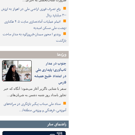
ضرورت شتاب‌بخشی به اجرای…
رفع تصرف فوری اراضی ملی در اهواز به ارزش
۳۰۰ میلیارد ریال
اتمام عملیات آماده‌سازی سایت ۴.۵ هکتاری
نهضت ملی مسکن امیدیه
ویدیو ا محور سمنان-فیروزکوه به مدار ساخت
بازگشت
ویژه‌ها
جنوب در مدار
تاب‌آوری؛ پایداری ملی
در امتداد خلیج همیشه
فارس
سفر با شتابی ناگزیر آغاز می‌شود؛ آنگاه که خبر
تجاوز بامداد روز شنبه دشمن به شریان‌های…
ستاد ملی میناب پیگیر بازنگری در سرانه‌های
آموزشی، فرهنگی و ورزشی منطقه/…
راهنمای سفر