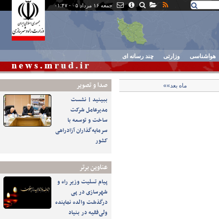
جمعه ۱۶ مرداد ۰۵ - ۰۱:۴۷
هواشناسی
وزارتی
چند رسانه ای
صدا و تصوير
ماه بعد»»
ببینید | نشست
مدیرعامل شرکت
ساخت و توسعه با
سرمایه‌گذاران آزادراهی
کشور
عناوین برتر
پیام تسلیت وزیر راه و
شهرسازی در پی
درگذشت والده نماینده
ولی‌فقیه در بنیاد