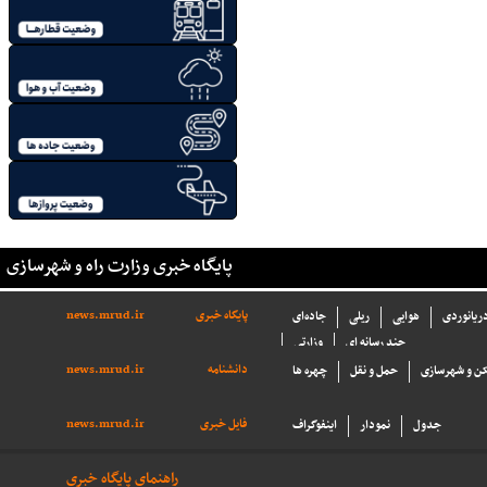
پایگاه خبری وزارت راه و شهرسازی
پایگاه خبری
news.mrud.ir
دریانوردی
هوایی
ریلی
جاده‌ای
چند رسانه ای
وزارتی
دانشنامه
news.mrud.ir
ن و شهرسازی
حمل و نقل
چهره ها
فایل خبری
news.mrud.ir
جدول
نمودار
اینفوگراف
راهنمای پایگاه خبری