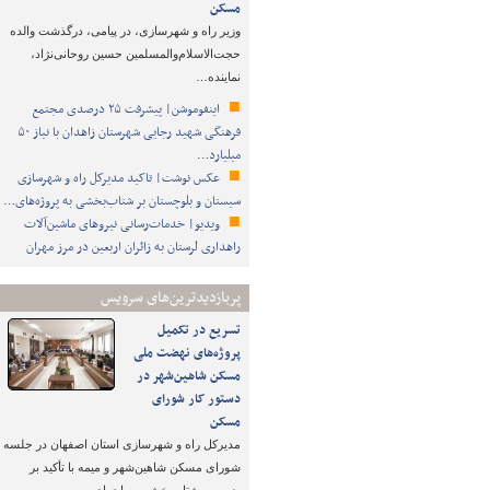
مسکن
وزیر راه و شهرسازی، در پیامی، درگذشت والده
حجت‌الاسلام‌والمسلمین حسین روحانی‌نژاد،
نماینده…
اینفوموشن| پیشرفت ۲۵ درصدی مجتمع
فرهنگی شهید رجایی شهرستان زاهدان با نیاز ۵۰
میلیارد…
عکس نوشت| تاکید مدیرکل راه و شهرسازی
سیستان و بلوچستان بر شتاب‌بخشی به پروژه‌های…
ویدیو| خدمات‌رسانی نیروهای ماشین‌آلات
راهداری لرستان به زائران اربعین در مرز مهران
پربازدیدترین‌های سرویس
تسریع در تکمیل
پروژه‌های نهضت ملی
مسکن شاهین‌شهر در
دستور کار شورای
مسکن
مدیرکل راه و شهرسازی استان اصفهان در جلسه
شورای مسکن شاهین‌شهر و میمه با تأکید بر