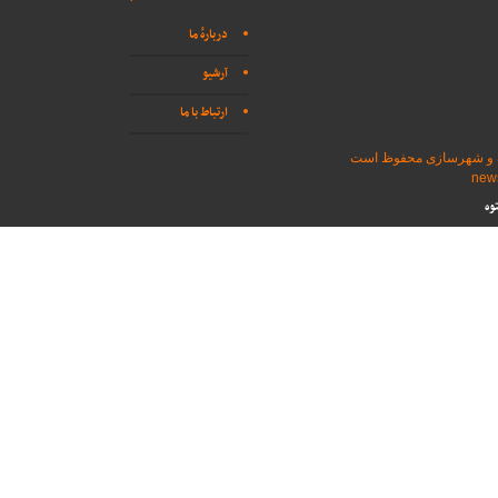
دربارهٔ ما
آرشیو
ارتباط با ما
اه و شهرسازی محفوظ است
وه