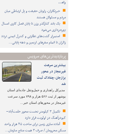
راه…
خبرنگاران، راویان حقیقت و پل ارتباطی میان
مردم و مسئولان هستند
یک باند کنارگذر رزن تا پایان فصل کاری امسال
بهره‌برداری می‌شود
استمرار گشت‌های نظارتی و کنترل ایمنی تردد
زائران تا اتمام سفرهای اربعین و دهه پایانی…
پربازدیدترین‌های سرویس
بیشترین سرعت
غیرمجاز در محور
برازجان-چغادک ثبت
شد
مدیرکل راهداری و حمل‌ونقل جاده‌ای استان
بوشهر از ثبت ۵۶۶ هزار و ۷۹۸ مورد سرعت
غیرمجاز در محورهای استان خبر…
تکمیل ۳ کیلومتر نخست محور خلعت‌آباد–
کبودرآهنگ در اولویت قرار دارد
آماده سازی زمین برای ساخت ۴۵ هزار واحد
مسکن محرومان / صرف ۳ همت منابع سازمان…