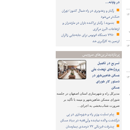
در پایانه…
رگبار و رعدوبرق در راه شمال کشور؛ تهران
۱۴
خنک‌تر می‌شود
بشنوید| رگبار پراکنده باران در مازندران و
ارتفاعات البرز مرکزی
ف
۷۳۸۰ دستگاه اتوبوس برای جابه‌جایی زائران
اربعین به‌ کارگیری شد
۱۴
پربازدیدترین‌های سرویس
تسریع در تکمیل
پروژه‌های نهضت ملی
مسکن شاهین‌شهر در
۱۴
دستور کار شورای
مسکن
مدیرکل راه و شهرسازی استان اصفهان در جلسه
شورای مسکن شاهین‌شهر و میمه با تأکید بر
ضرورت شتاب‌بخشی به اجرای…
پیام تسلیت وزیر راه و شهرسازی در پی
درگذشت والده نماینده ولی‌فقیه در بنیاد مسکن
پیشرفت فیزیکی ۷۷ درصدی بیمارستان