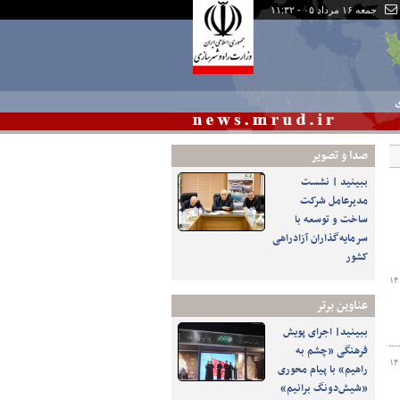
جمعه ۱۶ مرداد ۰۵ - ۱۱:۳۲
ی
صدا و تصوير
ببینید | نشست
مدیرعامل شرکت
ساخت و توسعه با
سرمایه‌گذاران آزادراهی
کشور
۱۴
عناوین برتر
ببینید| اجرای پویش
فرهنگی «چشم به
۱۴
راهیم» با پیام محوری
«شیش‌دونگ برانیم»