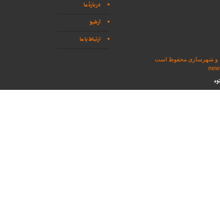
دربارهٔ ما
آرشیو
ارتباط با ما
اه و شهرسازی محفوظ است
وه