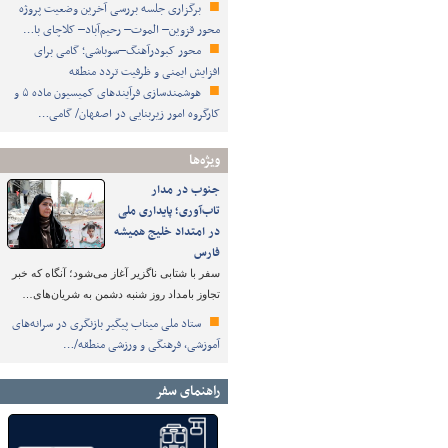
برگزاری جلسه بررسی آخرین وضعیت پروژه
محور قزوین– الموت– رحیم‌آباد– کلاچای با…
محور کبودرآهنگ–سوباشی؛ گامی برای
افزایش ایمنی و ظرفیت تردد منطقه
هوشمندسازی فرآیندهای کمیسیون ماده ۵ و
کارگروه امور زیربنایی در اصفهان/ گامی…
ویژه‌ها
جنوب در مدار
تاب‌آوری؛ پایداری ملی
در امتداد خلیج همیشه
فارس
سفر با شتابی ناگزیر آغاز می‌شود؛ آنگاه که خبر
تجاوز بامداد روز شنبه دشمن به شریان‌های…
ستاد ملی میناب پیگیر بازنگری در سرانه‌های
آموزشی، فرهنگی و ورزشی منطقه/…
راهنمای سفر