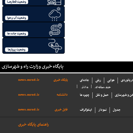
پایگاه خبری وزارت راه و شهرسازی
پایگاه خبری
news.mrud.ir
دریانوردی
هوایی
ریلی
جاده‌ای
چند رسانه ای
وزارتی
دانشنامه
news.mrud.ir
ن و شهرسازی
حمل و نقل
چهره ها
فایل خبری
news.mrud.ir
جدول
نمودار
اینفوگراف
راهنمای پایگاه خبری