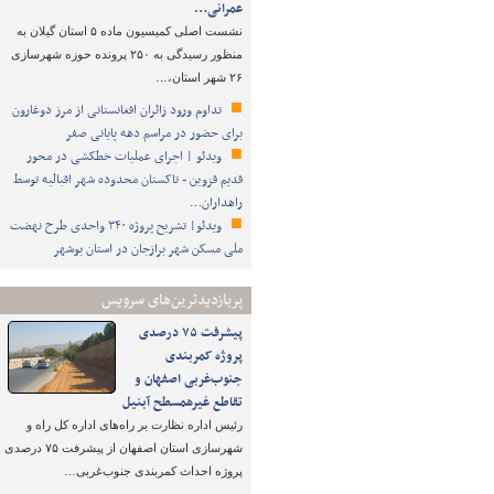
عمرانی…
نشست اصلی کمیسیون ماده ۵ استان گیلان به
منظور رسیدگی به ۲۵۰ پرونده حوزه شهرسازی
۲۶ شهر استان،…
تداوم ورود زائران افغانستانی از مرز دوغارون
برای حضور در مراسم دهه پایانی صفر
ویدئو | اجرای عملیات خطکشی در محور
قدیم قزوین - تاکستان محدوده شهر اقبالیه توسط
راهداران…
ویدئو| تشریح پروژه ۳۴۰ واحدی طرح نهضت
ملی مسکن شهر برازجان در استان بوشهر
پربازدیدترین‌های سرویس
پیشرفت ۷۵ درصدی
پروژه کمربندی
جنوب‌غربی اصفهان و
تقاطع غیرهمسطح آبنیل
رئیس اداره نظارت بر راه‌های اداره کل راه و
شهرسازی استان اصفهان از پیشرفت ۷۵ درصدی
پروژه احداث کمربندی جنوب‌غربی…