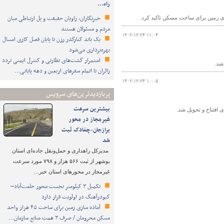
راه…
خبرنگاران، راویان حقیقت و پل ارتباطی میان
مردم و مسئولان هستند
۱۴۰۲-۱۲-۲۴ ۱۱:۰۴
یک باند کنارگذر رزن تا پایان فصل کاری امسال
بهره‌برداری می‌شود
استمرار گشت‌های نظارتی و کنترل ایمنی تردد
زائران تا اتمام سفرهای اربعین و دهه پایانی…
۱۴۰۲-۱۲-۲۴ ۱۰:۰۵
پربازدیدترین‌های سرویس
بیشترین سرعت
غیرمجاز در محور
برازجان-چغادک ثبت
شد
مدیرکل راهداری و حمل‌ونقل جاده‌ای استان
بوشهر از ثبت ۵۶۶ هزار و ۷۹۸ مورد سرعت
غیرمجاز در محورهای استان خبر…
تکمیل ۳ کیلومتر نخست محور خلعت‌آباد–
کبودرآهنگ در اولویت قرار دارد
آماده سازی زمین برای ساخت ۴۵ هزار واحد
مسکن محرومان / صرف ۳ همت منابع سازمان…