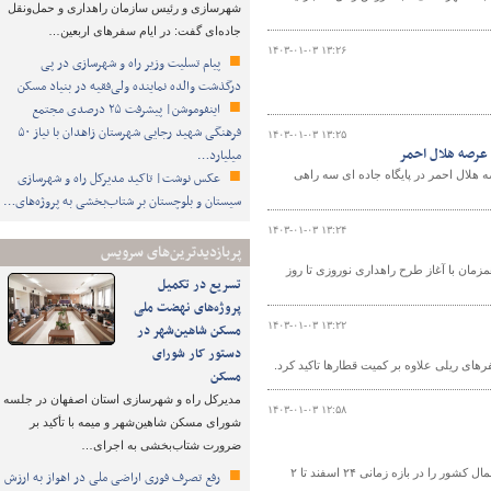
شهرسازی و رئیس سازمان راهداری و حمل‌ونقل
جاده‌ای گفت: در ایام سفرهای اربعین…
۱۴۰۳-۰۱-۰۳ ۱۳:۲۶
پیام تسلیت وزیر راه و شهرسازی در پی
درگذشت والده نماینده ولی‌فقیه در بنیاد مسکن
اینفوموشن| پیشرفت ۲۵ درصدی مجتمع
فرهنگی شهید رجایی شهرستان زاهدان با نیاز ۵۰
۱۴۰۳-۰۱-۰۳ ۱۳:۲۵
 عرصه هلال احمر
میلیارد…
 هلال احمر در پایگاه جاده ای سه راهی
عکس نوشت| تاکید مدیرکل راه و شهرسازی
سیستان و بلوچستان بر شتاب‌بخشی به پروژه‌های…
۱۴۰۳-۰۱-۰۳ ۱۳:۲۴
پربازدیدترین‌های سرویس
کل راهداری و حمل و نقل جاده‌ای استان البرز گفت: از روز ۲۴ اسفندماه سال ۱۴۰۲همزمان با آغاز طرح راهداری نوروزی تا روز
تسریع در تکمیل
پروژه‌های نهضت ملی
۱۴۰۳-۰۱-۰۳ ۱۳:۲۲
مسکن شاهین‌شهر در
دستور کار شورای
مسکن
مدیرکل راه و شهرسازی استان اصفهان در جلسه
۱۴۰۳-۰۱-۰۳ ۱۲:۵۸
شورای مسکن شاهین‌شهر و میمه با تأکید بر
ضرورت شتاب‌بخشی به اجرای…
وزیر راه و شهرسازی تردد بیش از یک میلیون و ۴۱ هزار تردد دریایی در سواحل جنوب و شمال کشور را در بازه زمانی ۲۴ اسفند تا ۲
رفع تصرف فوری اراضی ملی در اهواز به ارزش