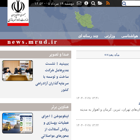
دوشنبه ۱۹ مرداد ۰۵ - ۱۴:۵۲
هواشناسی
وزارتی
چند رسانه ای
صدا و تصوير
ماه بعد»»
ببینید | نشست
مدیرعامل شرکت
ساخت و توسعه با
سرمایه‌گذاران آزادراهی
کشور
۱۴۰۳-۰۲-۲۸ ۱۳:۴۱
عناوین برتر
واپیمایی جمهوری اسلامی ایران "هما" از ۴ فرودگاه استان‌های تهران، تبریز، کرمان و اهواز به مدینه
اینفوموشن | اجرای
عملیات بهسازی و
۱۴۰۳-۰۲-۲۸ ۱۳:۲۲
روکش آسفالت از
محورهای مواصلاتی