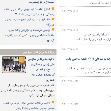
سیستان و بلوچستان…
 و شهرسازی بشنوید.
اطلاع نگاشت/ ثبت بیش از ۱۵۶ هزار تخلف
۱۴۰۳-۰۲-۲۸ ۱۳:۲۱
رانندگی در هرمزگان طی تیرماه ۱۴۰۵
پاکسازی و ایمن سازی محور های بندرخمیر
هرمزگان
بررسی ظرفیت‌های ترانزیتی پایانه مرزی
۱۴۰۳-۰۲-۲۸ ۱۳:۰۲
راهداران استان فارس
لطف‌آباد خراسان رضوی/ گامی در مسیر تقویت
اران استان فارس را تسلیت گفت.
کریدور…
۱۴۰۳-۰۲-۲۸ ۱۰:۴۶
پربازدیدترین‌های سرویس
ابلاغ «قانون ساماندهی بازار زمین، مسکن و اجاره‌بها» توسط رییس‌جمهور/۷ شهر جدید ساحلی از ۲۷ نقطه ساحلی وارد
تاکید مدیرعامل سازمان
ملی زمین و مسکن بر
تحقق جهش تولید با مشارکت مردم، ابلاغ
تسریع در اجرای
ازی در هفته گذشته بود.
آماده‌سازی سایت ۳۵
هکتاری
۱۴۰۳-۰۲-۲۸ ۱۰:۴۱
علی نبیان، معاون وزیر راه و شهرسازی، از
پروژه‌های نهضت ملی مسکن و اراضی الحاقی در
داد.
شمال سمنان بازدید کرد.
تاکید بر شتاب ‌بخشی روند اجرای پروژه‌های
۱۴۰۳-۰۲-۲۸ ۱۰:۱۷
مسکن حمایتی دهک‌های یک تا چهار