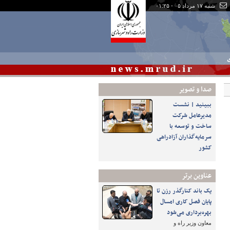
شنبه ۱۷ مرداد ۰۵ - ۰۱:۲۵
ی
صدا و تصوير
ببینید | نشست
مدیرعامل شرکت
ساخت و توسعه با
سرمایه‌گذاران آزادراهی
کشور
عناوین برتر
یک باند کنارگذر رزن تا
پایان فصل کاری امسال
بهره‌برداری می‌شود
معاون وزیر راه و