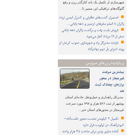
شهرسازی از تکمیل یک باند کنارگذر رزن و رفع
گلوگاه‌های ترافیکی این مسیر تا…
استمرار گشت‌های نظارتی و کنترل ایمنی تردد
زائران تا اتمام سفرهای اربعین و دهه پایانی…
فروش بلیت رفت و برگشت زائران دهه پایانی
صفر از ۱۷ مرداد آغاز می‌شود
بازدید مدیرکل راه و شهرسازی جنوب کرمان از
روند اجرای پل دوم بهادرآباد
پربازدیدترین‌های سرویس
بیشترین سرعت
غیرمجاز در محور
برازجان-چغادک ثبت
شد
مدیرکل راهداری و حمل‌ونقل جاده‌ای استان
بوشهر از ثبت ۵۶۶ هزار و ۷۹۸ مورد سرعت
غیرمجاز در محورهای استان خبر…
تکمیل ۳ کیلومتر نخست محور خلعت‌آباد–
کبودرآهنگ در اولویت قرار دارد
آماده سازی زمین برای ساخت ۴۵ هزار واحد