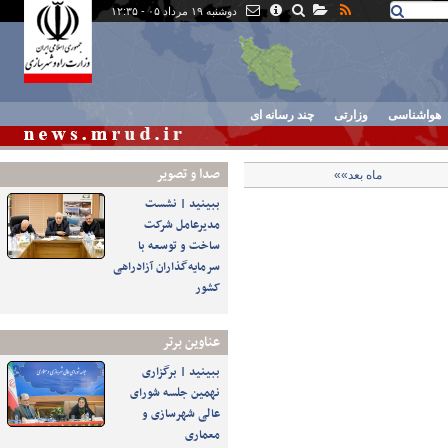
دوشنبه ۱۹ مرداد ۰۵ - ۱۲:۳۵
هواشناسی
وزارتی
چند رسانه ای
صدا و تصوير
ماه بعد»»
ببینید | نشست
مدیرعامل شرکت
ساخت و توسعه با
سرمایه‌گذاران آزادراهی
کشور
عناوین برتر
ببینید | برگزاری
نهمین جلسه شورای
عالی شهرسازی و
معماری