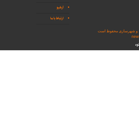
آرشیو
ارتباط با ما
اه و شهرسازی محفوظ است
وه