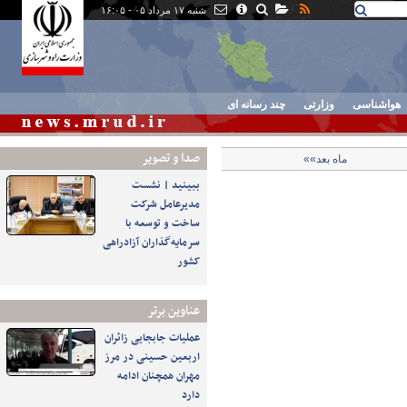
شنبه ۱۷ مرداد ۰۵ - ۱۶:۰۵
هواشناسی
وزارتی
چند رسانه ای
صدا و تصوير
ماه بعد»»
ببینید | نشست
مدیرعامل شرکت
ساخت و توسعه با
سرمایه‌گذاران آزادراهی
کشور
عناوین برتر
عملیات جابجایی زائران
اربعین حسینی در مرز
مهران همچنان ادامه
دارد