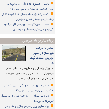
ویدیو | عملکرد اداره کل راه و شهرسازی
استان اصفهان در هفته دوم مرداد ماه ۱۴۰۵
کسب رتبه برتر عملکرد سال1404 نتیجه تلاش
و همدلی مجموعه راهداری مازندران
ببینید| آیین نکوداشت روز خبرنگار در اداره
کل راه و شهرسازی سیستان و بلوچستان
پربازدیدترین‌های سرویس
بیشترین سرعت
غیرمجاز در محور
برازجان-چغادک ثبت
شد
مدیرکل راهداری و حمل‌ونقل جاده‌ای استان
بوشهر از ثبت ۵۶۶ هزار و ۷۹۸ مورد سرعت
غیرمجاز در محورهای استان خبر…
هوشمندسازی فرآیندهای کمیسیون ماده ۵ و
کارگروه امور زیربنایی در اصفهان/ گامی…
یک باند کنارگذر رزن تا پایان فصل کاری امسال
بهره‌برداری می‌شود
پیام معاون وزیر راه و شهرسازی و مدیرعامل