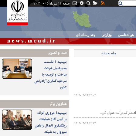
جمعه ۱۶ مرداد ۰۵ - ۲۰:۴۰
هواشناسی
وزارتی
چند رسانه ای
صدا و تصوير
ماه بعد»»
ببینید | نشست
مدیرعامل شرکت
ساخت و توسعه با
سرمایه‌گذاران آزادراهی
کشور
۱۴۰۳-۰۴-۱۹ ۱۳:۰۴
عناوین برتر
ببینید| مروری کوتاه
شار کم‌درآمد عنوان کرد.
بر آیین آغاز عملیات
۱۴۰۳-۰۴-۱۹ ۱۲:۲۳
ریلگذاری اتصال راه‌آهن
سبزوار به شبکه