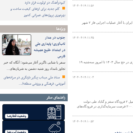
کبودرآهنگ در اولویت قرار دارد
۱۴۰۳-۰۴-۱۹ ۱۱:۵۶
گام جدید برای ارتقای کیفیت ساخت و
بهره‌وری پروژه‌های عمرانی کشور
مدیرعامل شهر فرودگاهی امام خمینی (ره) گفت: در دولت سیزدهم آرزوی ۲۰ ساله مردم ایران با آغاز عملیات اجرایی فاز ۲ شهر
ویژه‌ها
جنوب در مدار
۱۴۰۳-۰۴-۱۹ ۱۱:۳۵
تاب‌آوری؛ پایداری ملی
در امتداد خلیج همیشه
فارس
معاون عملیات پرواز شرکت هواپیمایی جمهوری اسلامی ایران از جابه‌جایی بیش از ۸۷ هزار زائر از ۲۱ ایستگاه پروازی در حج سال ۱۴۰۳ تا امروز سه‌شنبه ۱۹
سفر با شتابی ناگزیر آغاز می‌شود؛ آنگاه که خبر
تجاوز بامداد روز شنبه دشمن به شریان‌های…
ستاد ملی میناب پیگیر بازنگری در سرانه‌های
۱۴۰۳-۰۴-۱۹ ۱۱:۰۴
آموزشی، فرهنگی و ورزشی منطقه/…
راهنمای سفر
مدیرعامل شرکت فرودگاه‌ها و ناوبری هوایی کشور با اشاره به سودآوری ۸.۵ همتی این شرکت در سال ۱۴۰۲ از تکمیل ۲ فرودگاه سقز و گناباد طی دولت
سیزدهم که چندین سال نیمه‌کاره مانده بودند، خبر داد و گفت: تدوین یک اطلس سرمایه‌گذاری با شناسایی و معرفی ۲۰۰ فرصت سرمایه‌گذاری در فرودگاه‌های
۱۴۰۳-۰۴-۱۹ ۱۰:۵۲