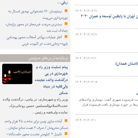
ریلی…
بیمارستان ۱۶۰ تختخوابی بوشهر امسال به
۱۴۰۳-۰۴-۱۹ ۱۲:۲۱
ببینید| برگزاری جلسات دوره ای مسئولان بازآفرینی اداره کل راه و شهرسازی استان تهران با رابطین توسعه و عمران ۲۰۲۰
بهره‌برداری می‌رسد
بیشترین سرعت غیرمجاز در محور برازجان-
چغادک ثبت شد
۱۴۰۳-۰۴-۱۹ ۱۲:۲۱
آغاز عملیات روکش آسفالت محور روستایی
یارود–رجایی‌دشت در الموت غربی
پربازدیدترین‌های سرویس
۱۴۰۳-۰۴-۱۹ ۱۲:۲۰
پیام تسلیت وزیر راه و
شهرسازی در پی
درگذشت والده نماینده
۱۴۰۳-۰۴-۱۹ ۱۲:۱۷
ولی‌فقیه در بنیاد
مسکن
وزیر راه و شهرسازی، در پیامی، درگذشت والده
 بافت فرسوده شهری گفت: نوسازی واحدهای
 در صدر استان‌ها در حوزه نوسازی بافت فرسوده قرار
حجت‌الاسلام‌والمسلمین حسین روحانی‌نژاد،
نماینده ولی‌فقیه و رئیس…
۱۴۰۳-۰۴-۱۹ ۱۲:۱۰
آماده سازی زمین برای ساخت ۴۵ هزار واحد
مسکن محرومان / صرف ۳ همت منابع سازمان…
تکمیل ۳ کیلومتر نخست محور خلعت‌آباد–