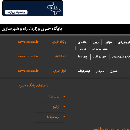
پایگاه خبری وزارت راه و شهرسازی
پایگاه خبری
news.mrud.ir
دریانوردی
هوایی
ریلی
جاده‌ای
چند رسانه ای
وزارتی
دانشنامه
news.mrud.ir
ن و شهرسازی
حمل و نقل
چهره ها
فایل خبری
news.mrud.ir
جدول
نمودار
اینفوگراف
راهنمای پایگاه خبری
دربارهٔ ما
آرشیو
ارتباط با ما
اه و شهرسازی محفوظ است