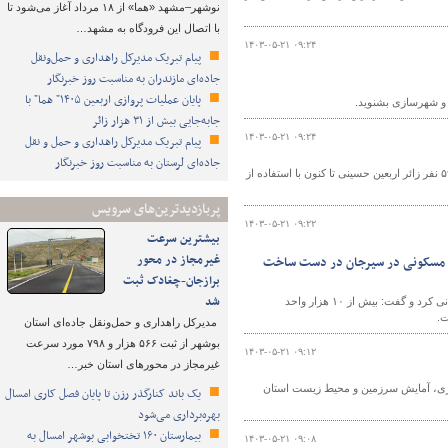
نوشهر–مشهد «هما» از ۱۸ مرداد آغاز می‌شود تا
با اتصال این فرودگاه به مشهد…
۱۴۰۳-۰۵-۲۱ ۰۹:۲۴
پیام تبریک مدیرکل راهداری و حمل‌ونقل
جاده‌ای مازندران به مناسبت روز خبرنگار
پایان عملیات پروازی اربعین ۱۴۰۵" هما" با
ه و شهرسازی بشنوید.
جابه‌جایی بیش از ۳۱ هزار زائر
۱۴۰۳-۰۵-۲۱ ۰۹:۲۴
پیام تبریک مدیرکل راهداری و حمل و نقل
جاده‌ای لرستان به مناسبت روز خبرنگار
معاون حمل‌ونقل اداره کل راهداری حمل‌ونقل جاده‌ای خراسان جنوبی از اعزام بیش از ۵۹۰ نفر زائر اربعین حسینی تا کنون با استفاده از
پربازدیدترین‌های سرویس
۱۴۰۳-۰۵-۲۱ ۰۹:۲۲
بیشترین سرعت
غیرمجاز در محور
کارگاه بزرگ سازندگی تبدیل کرد/بیش از ۱۰ هزار واحد مسکونی در سیرجان در دست ساخت
برازجان-چغادک ثبت
شد
نماینده مردم کرمان در مجلس شورای اسلامی از اقدامات وزارت راه و شهرسازی در دولت سیزدهم تشکر و قدردانی کرد و گفت: بیش از ۱۰ هزار واحد
ت.
مدیرکل راهداری و حمل‌ونقل جاده‌ای استان
بوشهر از ثبت ۵۶۶ هزار و ۷۹۸ مورد سرعت
۱۴۰۳-۰۵-۲۱ ۰۹:۱۲
غیرمجاز در محورهای استان خبر…
هری، آمایش سرزمین و محیط زیست استان
یک باند کنارگذر رزن تا پایان فصل کاری امسال
بهره‌برداری می‌شود
بیمارستان ۱۶۰ تختخوابی بوشهر امسال به
۱۴۰۳-۰۵-۲۱ ۰۹:۰۸