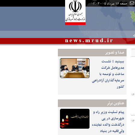
جمعه ۱۶ مرداد ۰۵ - ۰۲:۰۳
ی
صدا و تصوير
ببینید | نشست
مدیرعامل شرکت
ساخت و توسعه با
سرمایه‌گذاران آزادراهی
کشور
۱۴
عناوین برتر
پیام تسلیت وزیر راه و
شهرسازی در پی
۱۴
درگذشت والده نماینده
ولی‌فقیه در بنیاد