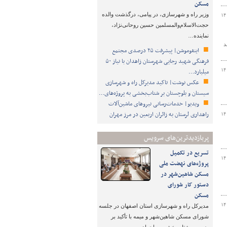
مسکن
وزیر راه و شهرسازی، در پیامی، درگذشت والده
۱۴
حجت‌الاسلام‌والمسلمین حسین روحانی‌نژاد،
نماینده…
د
اینفوموشن| پیشرفت ۲۵ درصدی مجتمع
فرهنگی شهید رجایی شهرستان زاهدان با نیاز ۵۰
۱۴
میلیارد…
عکس نوشت| تاکید مدیرکل راه و شهرسازی
سیستان و بلوچستان بر شتاب‌بخشی به پروژه‌های…
ویدیو| خدمات‌رسانی نیروهای ماشین‌آلات
راهداری لرستان به زائران اربعین در مرز مهران
۱۴
پربازدیدترین‌های سرویس
تسریع در تکمیل
۱۴
پروژه‌های نهضت ملی
مسکن شاهین‌شهر در
دستور کار شورای
مسکن
۱۴
مدیرکل راه و شهرسازی استان اصفهان در جلسه
شورای مسکن شاهین‌شهر و میمه با تأکید بر