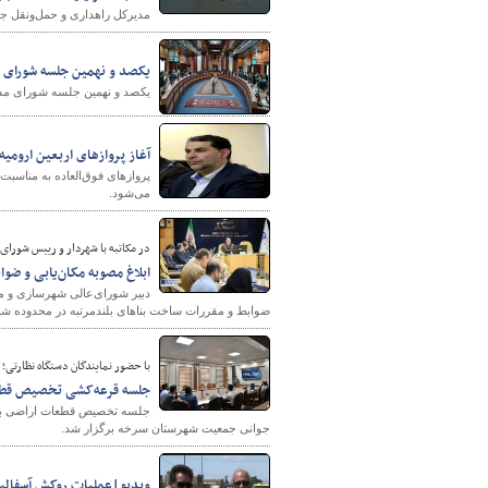
مدیرکل راهداری و حمل‌ونقل جاده‌ای استان همدان از نصب ۵ هزار و
یکصد و نهمین جلسه شورای م
یکصد و نهمین جلسه شورای مس
آغاز پروازهای اربعین ارومیه-نجف ا
می‌شود.
در مکاتبه با شهردار و رییس شورای 
ابلاغ مصوبه مکان‌یابی و ضو
دبیر شورای‌عالی شهرسازی و مع
ضوابط و مقررات ساخت بناهای بلندمرتبه در محدوده شهر 
با حضور نمایندگان دستگاه نظارتی؛
جلسه قرعه‌کشی تخصیص قطع
جوانی جمعیت شهرستان سرخه برگزار شد.
ویدیو|عملیات روکش آسفالت