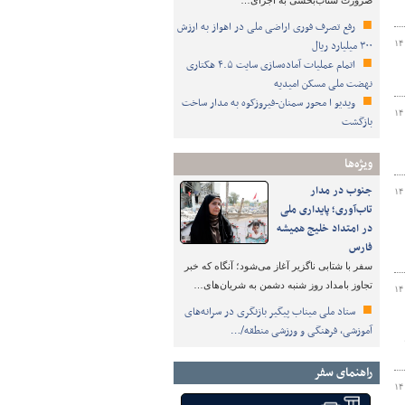
ضرورت شتاب‌بخشی به اجرای…
رفع تصرف فوری اراضی ملی در اهواز به ارزش
۳۰۰ میلیارد ریال
۱۴
اتمام عملیات آماده‌سازی سایت ۴.۵ هکتاری
نهضت ملی مسکن امیدیه
ویدیو ا محور سمنان-فیروزکوه به مدار ساخت
۱۴
بازگشت
ویژه‌ها
جنوب در مدار
۱۴
تاب‌آوری؛ پایداری ملی
در امتداد خلیج همیشه
فارس
سفر با شتابی ناگزیر آغاز می‌شود؛ آنگاه که خبر
تجاوز بامداد روز شنبه دشمن به شریان‌های…
۱۴
ستاد ملی میناب پیگیر بازنگری در سرانه‌های
آموزشی، فرهنگی و ورزشی منطقه/…
راهنمای سفر
۱۴