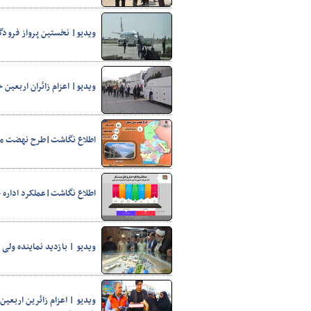
ویدیو| نخستین پرواز فرودگا
پایگاه خبری وزارت راه 
ویدیو| اعزام زائران اربعین 
اطلاع نگاشت|طرح نهضت ملی
اطلاع نگاشت|عملکرد اداره ح
ویدیو | بازدید نماینده ولی 
ویدیو | اعزام زائرین اربعی