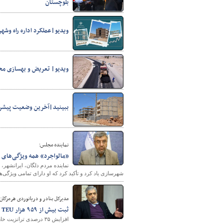
بلوچستان
ویدیو|عملکرد اداره راه وش
️ویدیو| تعریض و بهسازی محو
ببینید|آخرین وضعیت پیشرف
نماینده مجلس:
«مالواجرد» همه ویژگی‌های م
نماینده مردم دلگان، ایرانشهر، 
شهرسازی یاد کرد و تأکید کرد که او دارای تمامی ویژگ
مدیرکل بنادر و دریانوردی هرمزگان
ثبت بیش از ۹۵۹ هزار TEU عملیات کانتینری در بندر شهید رجایی
افزایش ۳۵ درصدی ترانزیت خارجی از بندر شهید رجایی