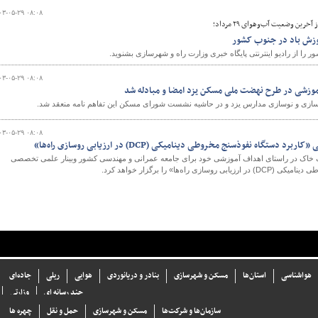
۰۳-۰۵-۲۹ ۰۸:۰۸
خرین وضعیت آب‌وهوای ۲۹ مرداد؛
 وزش باد در جنوب کشور
ا از رادیو اینترنتی پایگاه خبری وزارت راه و شهرسازی بشنوید.
۰۳-۰۵-۲۹ ۰۸:۰۸
موزشی در طرح نهضت ملی مسکن یزد امضا و مبادله شد
سازی و نوسازی مدارس یزد و در حاشیه نشست شورای مسکن این تفاهم نامه منعقد شد.
۰۳-۰۵-۲۹ ۰۸:۰۸
ستگاه نفوذسنج مخروطی دینامیکی (DCP) در ارزیابی روسازی راه‌ها»
 خاک در راستای اهداف آموزشی خود برای جامعه عمرانی و مهندسی کشور وبینار علمی تخصصی
 راه‌ها» را برگزار خواهد کرد.
هواشناسی
استان‌ها
مسکن و شهرسازی
بنادر و دریانوردی
هوایی
ریلی
جاده‌ای
چند رسانه ای
وزارتی
سازما‌ن‌ها و شركت‌ها
مسکن و شهرسازی
حمل و نقل
چهره ها