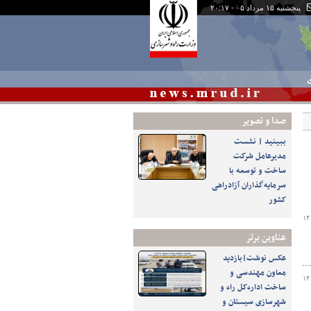
پنجشنبه ۱۵ مرداد ۰۵ - ۲۰:۱۷
ی
صدا و تصوير
ببینید | نشست
مدیرعامل شرکت
ساخت و توسعه با
سرمایه‌گذاران آزادراهی
کشور
۱۴
عناوین برتر
عکس نوشت|بازدید
معاون مهندسی و
۱۴
ساخت اداره‌کل راه و
شهرسازی سیستان و