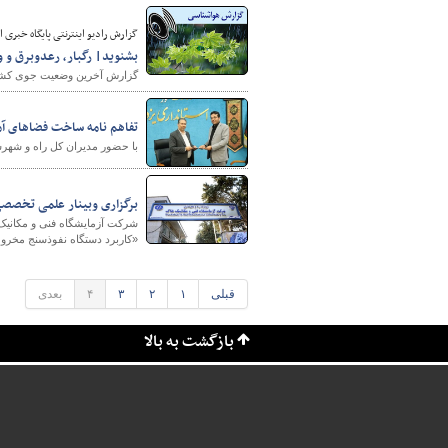
گزارش رادیو اینترنتی پایگاه‌ خبری از آ
بشنوید| رگبار، رعدوبرق و
گزارش آخرین وضعیت جوی کشور ر
تفاهم نامه ساخت فضاهای آ
با حضور مدیران کل راه و شهر
برگزاری وبینار علمی تخصصی «کاربرد د
شرکت آزمایشگاه فنی و مکانیک
«کاربرد دستگاه نفوذسنج مخروطی دینامیکی (DCP) در ارزیابی روسازی
قبلی
۱
۲
۳
۴
بعدی
بازگشت به بالا