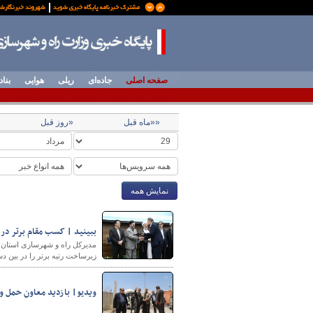
صفحه اصلی
جاده‌ای
ریلی
هوایی
بناد
««ماه قبل
«روز قبل
نمایش همه
ببینید | کسب مقام برتر در 
مدیرکل راه و شهرسازی استان خ
زیرساخت رتبه برتر را در بین 
ویدیو| بازدید معاون حمل و 