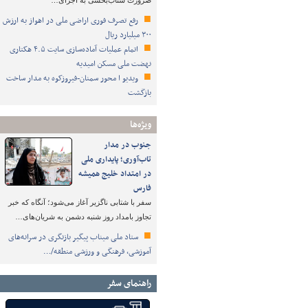
ضرورت شتاب‌بخشی به اجرای…
رفع تصرف فوری اراضی ملی در اهواز به ارزش
۳۰۰ میلیارد ریال
اتمام عملیات آماده‌سازی سایت ۴.۵ هکتاری
نهضت ملی مسکن امیدیه
ویدیو ا محور سمنان-فیروزکوه به مدار ساخت
بازگشت
ویژه‌ها
جنوب در مدار
تاب‌آوری؛ پایداری ملی
در امتداد خلیج همیشه
فارس
سفر با شتابی ناگزیر آغاز می‌شود؛ آنگاه که خبر
تجاوز بامداد روز شنبه دشمن به شریان‌های…
ستاد ملی میناب پیگیر بازنگری در سرانه‌های
آموزشی، فرهنگی و ورزشی منطقه/…
راهنمای سفر