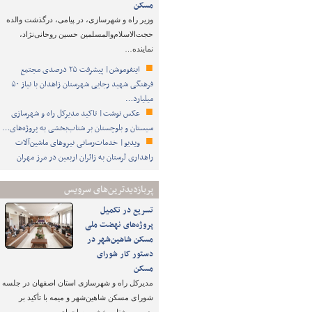
مسکن
وزیر راه و شهرسازی، در پیامی، درگذشت والده
حجت‌الاسلام‌والمسلمین حسین روحانی‌نژاد،
نماینده…
اینفوموشن| پیشرفت ۲۵ درصدی مجتمع
فرهنگی شهید رجایی شهرستان زاهدان با نیاز ۵۰
میلیارد…
عکس نوشت| تاکید مدیرکل راه و شهرسازی
سیستان و بلوچستان بر شتاب‌بخشی به پروژه‌های…
ویدیو| خدمات‌رسانی نیروهای ماشین‌آلات
راهداری لرستان به زائران اربعین در مرز مهران
پربازدیدترین‌های سرویس
تسریع در تکمیل
پروژه‌های نهضت ملی
مسکن شاهین‌شهر در
دستور کار شورای
مسکن
مدیرکل راه و شهرسازی استان اصفهان در جلسه
شورای مسکن شاهین‌شهر و میمه با تأکید بر