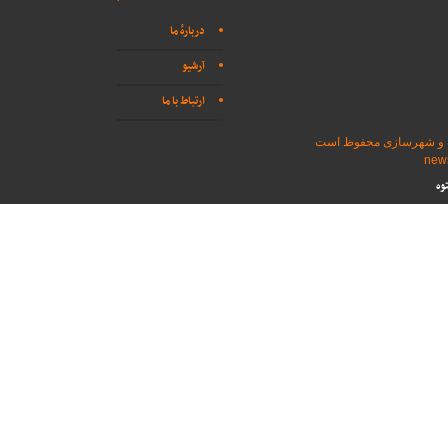
دربارهٔ ما
آرشیو
ارتباط با ما
اه و شهرسازی محفوظ است
وه