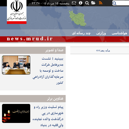
پنجشنبه ۱۵ مرداد ۰۵ - ۲۳:۳۸
هواشناسی
وزارتی
چند رسانه ای
صدا و تصوير
ماه بعد»»
ببینید | نشست
مدیرعامل شرکت
ساخت و توسعه با
سرمایه‌گذاران آزادراهی
کشور
عناوین برتر
پیام تسلیت وزیر راه و
شهرسازی در پی
درگذشت والده نماینده
ولی‌فقیه در بنیاد