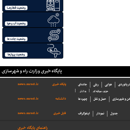
پایگاه خبری وزارت راه و شهرسازی
پایگاه خبری
news.mrud.ir
دریانوردی
هوایی
ریلی
جاده‌ای
چند رسانه ای
وزارتی
دانشنامه
news.mrud.ir
ن و شهرسازی
حمل و نقل
چهره ها
فایل خبری
news.mrud.ir
جدول
نمودار
اینفوگراف
راهنمای پایگاه خبری