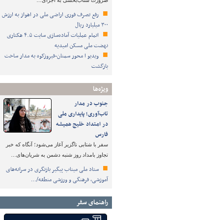
ضرورت شتاب‌بخشی به اجرای…
رفع تصرف فوری اراضی ملی در اهواز به ارزش
۳۰۰ میلیارد ریال
اتمام عملیات آماده‌سازی سایت ۴.۵ هکتاری
نهضت ملی مسکن امیدیه
ویدیو ا محور سمنان-فیروزکوه به مدار ساخت
بازگشت
ویژه‌ها
جنوب در مدار
تاب‌آوری؛ پایداری ملی
در امتداد خلیج همیشه
فارس
سفر با شتابی ناگزیر آغاز می‌شود؛ آنگاه که خبر
تجاوز بامداد روز شنبه دشمن به شریان‌های…
ستاد ملی میناب پیگیر بازنگری در سرانه‌های
آموزشی، فرهنگی و ورزشی منطقه/…
راهنمای سفر