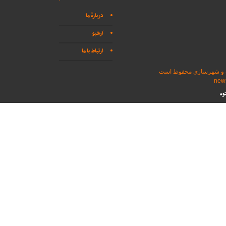
دربارهٔ ما
آرشیو
ارتباط با ما
اه و شهرسازی محفوظ است
وه