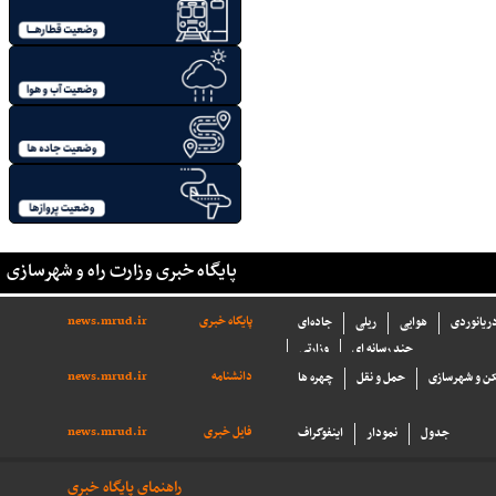
پایگاه خبری وزارت راه و شهرسازی
پایگاه خبری
news.mrud.ir
دریانوردی
هوایی
ریلی
جاده‌ای
چند رسانه ای
وزارتی
دانشنامه
news.mrud.ir
ن و شهرسازی
حمل و نقل
چهره ها
فایل خبری
news.mrud.ir
جدول
نمودار
اینفوگراف
راهنمای پایگاه خبری