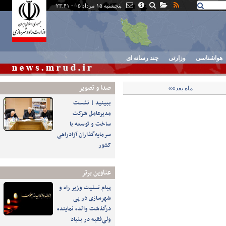
پنجشنبه ۱۵ مرداد ۰۵ - ۲۳:۴۱
هواشناسی
وزارتی
چند رسانه ای
صدا و تصوير
ماه بعد»»
ببینید | نشست
مدیرعامل شرکت
ساخت و توسعه با
سرمایه‌گذاران آزادراهی
کشور
عناوین برتر
پیام تسلیت وزیر راه و
شهرسازی در پی
درگذشت والده نماینده
ولی‌فقیه در بنیاد