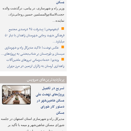
مسکن
وزیر راه و شهرسازی، در پیامی، درگذشت والده
حجت‌الاسلام‌والمسلمین حسین روحانی‌نژاد،
نماینده…
اینفوموشن| پیشرفت ۲۵ درصدی مجتمع
فرهنگی شهید رجایی شهرستان زاهدان با نیاز ۵۰
میلیارد…
عکس نوشت| تاکید مدیرکل راه و شهرسازی
سیستان و بلوچستان بر شتاب‌بخشی به پروژه‌های…
ویدیو| خدمات‌رسانی نیروهای ماشین‌آلات
راهداری لرستان به زائران اربعین در مرز مهران
پربازدیدترین‌های سرویس
تسریع در تکمیل
پروژه‌های نهضت ملی
مسکن شاهین‌شهر در
دستور کار شورای
مسکن
مدیرکل راه و شهرسازی استان اصفهان در جلسه
شورای مسکن شاهین‌شهر و میمه با تأکید بر