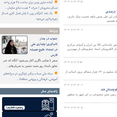
آماده سازی زمین برای ساخت ۴۵ هزار واحد
۱۴۰۳-۰۸-۱۴ ۱۳:۱۵
مسکن محرومان / صرف ۳ همت منابع سازمان…
یک باند کنارگذر رزن تا پایان فصل کاری امسال
 در بنادر این طی شش ماهه نخست سال جاری،
بهره‌برداری می‌شود
ویژه‌ها
۱۴۰۳-۰۸-۱۴ ۱۳:۰۶
جنوب در مدار
تاب‌آوری؛ پایداری ملی
 جابه‌جایی کالا بین ایران و آسیای مرکزی
در امتداد خلیج همیشه
 الکترونیکی اسناد حمل‌ونقلی از مهم‌ترین
فارس
سفر با شتابی ناگزیر آغاز می‌شود؛ آنگاه که خبر
۱۴۰۳-۰۸-۱۴ ۱۲:۵۶
تجاوز بامداد روز شنبه دشمن به شریان‌های…
معاون حمل و نقل اداره کل راهداری و حمل و نقل جاده‌ای خوزستان از جابه‌جایی بیش از یک میلیون و ۱۴۱ هزار مسافر برون استانی از
ستاد ملی میناب پیگیر بازنگری در سرانه‌های
آموزشی، فرهنگی و ورزشی منطقه/…
۱۴۰۳-۰۸-۱۴ ۱۲:۰۶
راهنمای سفر
 اعتبار ۱۵ میلیارد ریالی برای ساخت زمین چمن مصنوعی در این شهر به منظور
۱۴۰۳-۰۸-۱۴ ۱۲:۰۵