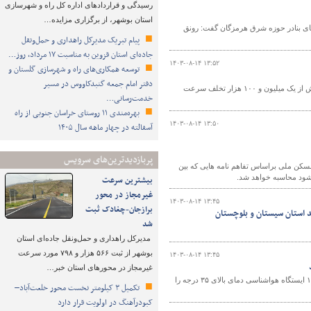
رسیدگی و قراردادهای اداره کل راه و شهرسازی
استان بوشهر، از برگزاری مزایده…
های بنادر حوزه شرق هرمزگان گفت: رونق
پیام تبریک مدیرکل راهداری و حمل‌ونقل
جاده‌ای استان قزوین به مناسبت ۱۷ مرداد، روز…
۱۴۰۳-۰۸-۱۴ ۱۳:۵۲
توسعه همکاری‌های راه و شهرسازی گلستان و
دفتر امام جمعه گنبدکاووس در مسیر
رئیس مرکز مدیریت راه های اداره کل راهداری و حمل ونقل جاده ای خوزستان از ثبت بیش از یک میلیون و ۱۰۰ هزار تخلف سرعت
خدمت‌رسانی…
بهره‌مندی ۱۱ روستای خراسان جنوبی از راه
۱۴۰۳-۰۸-۱۴ ۱۳:۵۰
آسفالته در چهار ماهه سال ۱۴۰۵
پربازدیدترین‌های سرویس
کن ملی براساس تفاهم نامه هایی که بین
شود محاسبه خواهد شد.
بیشترین سرعت
غیرمجاز در محور
۱۴۰۳-۰۸-۱۴ ۱۳:۴۵
برازجان-چغادک ثبت
 استان سیستان و بلوچستان
شد
مدیرکل راهداری و حمل‌ونقل جاده‌ای استان
بوشهر از ثبت ۵۶۶ هزار و ۷۹۸ مورد سرعت
۱۴۰۳-۰۸-۱۴ ۱۳:۴۵
غیرمجاز در محورهای استان خبر…
مدیر کل هواشناسی استان سیستان و بلوچستان گفت: عصر روز گذشته، ۱۳ آبان ۱۴۰۳؛ ۱۲ ایستگاه هواشناسی دمای بالای ۳۵ درجه را
تکمیل ۳ کیلومتر نخست محور خلعت‌آباد–
کبودرآهنگ در اولویت قرار دارد