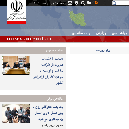
شنبه ۱۷ مرداد ۰۵ - ۰۱:۱۱
هواشناسی
وزارتی
چند رسانه ای
صدا و تصوير
ماه بعد»»
ببینید | نشست
مدیرعامل شرکت
ساخت و توسعه با
سرمایه‌گذاران آزادراهی
کشور
عناوین برتر
یک باند کنارگذر رزن تا
پایان فصل کاری امسال
بهره‌برداری می‌شود
معاون وزیر راه و