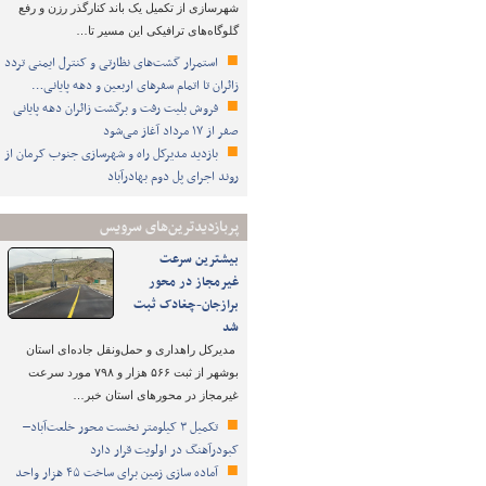
شهرسازی از تکمیل یک باند کنارگذر رزن و رفع
گلوگاه‌های ترافیکی این مسیر تا…
استمرار گشت‌های نظارتی و کنترل ایمنی تردد
زائران تا اتمام سفرهای اربعین و دهه پایانی…
فروش بلیت رفت و برگشت زائران دهه پایانی
صفر از ۱۷ مرداد آغاز می‌شود
بازدید مدیرکل راه و شهرسازی جنوب کرمان از
روند اجرای پل دوم بهادرآباد
پربازدیدترین‌های سرویس
بیشترین سرعت
غیرمجاز در محور
برازجان-چغادک ثبت
شد
مدیرکل راهداری و حمل‌ونقل جاده‌ای استان
بوشهر از ثبت ۵۶۶ هزار و ۷۹۸ مورد سرعت
غیرمجاز در محورهای استان خبر…
تکمیل ۳ کیلومتر نخست محور خلعت‌آباد–
کبودرآهنگ در اولویت قرار دارد
آماده سازی زمین برای ساخت ۴۵ هزار واحد