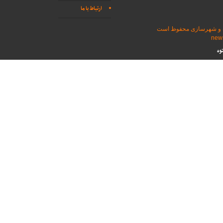
ارتباط با ما
اه و شهرسازی محفوظ است
وه