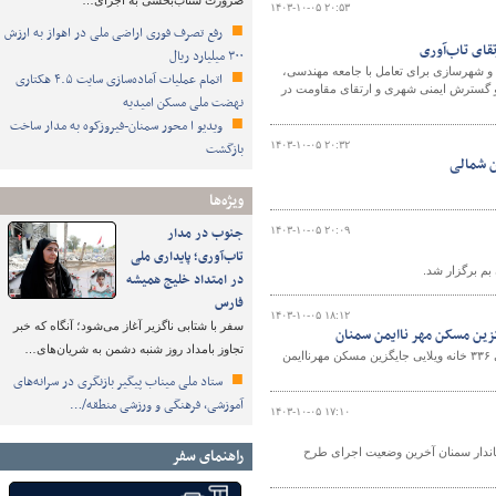
ضرورت شتاب‌بخشی به اجرای…
۱۴۰۳-۱۰-۰۵ ۲۰:۵۳
رفع تصرف فوری اراضی ملی در اهواز به ارزش
قای تاب‌آوری
۳۰۰ میلیارد ریال
و شهرسازی برای تعامل با جامعه مهندسی،
اتمام عملیات آماده‌سازی سایت ۴.۵ هکتاری
و گسترش ایمنی شهری و ارتقای مقاومت در
نهضت ملی مسکن امیدیه
ویدیو ا محور سمنان-فیروزکوه به مدار ساخت
۱۴۰۳-۱۰-۰۵ ۲۰:۳۲
بازگشت
ن شمالی
ویژه‌ها
جنوب در مدار
۱۴۰۳-۱۰-۰۵ ۲۰:۰۹
تاب‌آوری؛ پایداری ملی
م برگزار شد.
در امتداد خلیج همیشه
فارس
۱۴۰۳-۱۰-۰۵ ۱۸:۱۲
سفر با شتابی ناگزیر آغاز می‌شود؛ آنگاه که خبر
گزین مسکن مهر ناایمن سمنان
تجاوز بامداد روز شنبه دشمن به شریان‌های…
ظهر امروز مدیرکل راه و شهرسازی استان سمنان به منظور بررسی آخرین وضعیت اجرای ۳۳۶ خانه ویلایی جایگزین مسکن مهرناایمن
ستاد ملی میناب پیگیر بازنگری در سرانه‌های
آموزشی، فرهنگی و ورزشی منطقه/…
۱۴۰۳-۱۰-۰۵ ۱۷:۱۰
راهنمای سفر
اندار سمنان آخرین وضعیت اجرای طرح