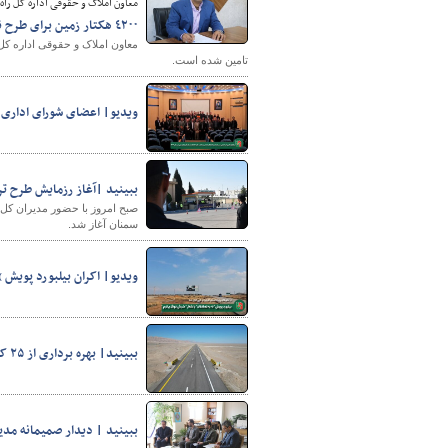
معاون املاک و حقوقی اداره کل راه
٤٢٠٠ هکتار زمین برای طرح نهضت ملی مسکن در استان فارس تامین شده است
تامین شده است.
ویدیو| اعضای شورای اداری ا
ببینید |آغاز رزمایش طرح ترافیکی نوروز ۴
سمنان آغاز شد.
ویدیو| اکران بیلبورد پویش 
ببینید| بهره برداری از ۲۵ کیلومتر بزرگراه در محور زاهدان- بیرجند (۲)
ببینید | دیدار صمیمانه مدیر