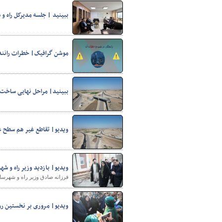
ببینید | جلسه مدیرکل راه و
موشن گرافیک| خطرات رانن
ببینید| مراحل نهایی ساخت
ویدیو| تقاطع غیر هم سطح ع
ویدیو| بازدید وزیر راه و ش
فرزانه صادق وزیر راه و شهرسا
ویدیو| مروری بر نخستین روز