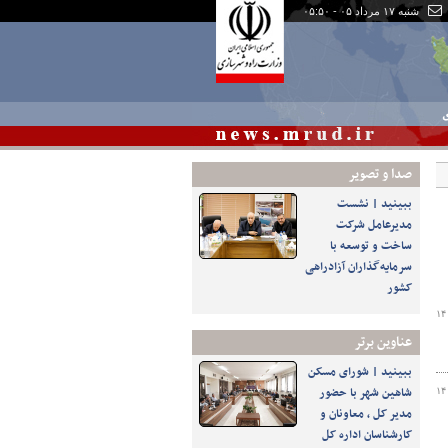
شنبه ۱۷ مرداد ۰۵ - ۰۵:۵۰
ی
صدا و تصوير
ببینید | نشست
مدیرعامل شرکت
ساخت و توسعه با
سرمایه‌گذاران آزادراهی
کشور
۱۴
عناوین برتر
ببینید | شورای مسکن
شاهین شهر با حضور
۱۴
مدیر کل ، معاونان و
کارشناسان اداره کل