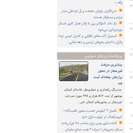
راه…
۱۴
خبرنگاران، راویان حقیقت و پل ارتباطی میان
مردم و مسئولان هستند
یک باند کنارگذر رزن تا پایان فصل کاری امسال
بهره‌برداری می‌شود
۱۴
استمرار گشت‌های نظارتی و کنترل ایمنی تردد
زائران تا اتمام سفرهای اربعین و دهه پایانی…
پربازدیدترین‌های سرویس
۱۴
بیشترین سرعت
غیرمجاز در محور
برازجان-چغادک ثبت
۱۴
شد
مدیرکل راهداری و حمل‌ونقل جاده‌ای استان
بوشهر از ثبت ۵۶۶ هزار و ۷۹۸ مورد سرعت
غیرمجاز در محورهای استان خبر…
۱۴
تکمیل ۳ کیلومتر نخست محور خلعت‌آباد–
ن
کبودرآهنگ در اولویت قرار دارد
آماده سازی زمین برای ساخت ۴۵ هزار واحد
مسکن محرومان / صرف ۳ همت منابع سازمان…
۱۴