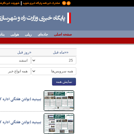
صفحه اصلی
جاده‌ای
ریلی
هوایی
بناد
««ماه قبل
«روز قبل
نمایش همه
ببینید|بولتن هفتگی اداره کل ر
ببینید|بولتن هفتگی اداره کل ر