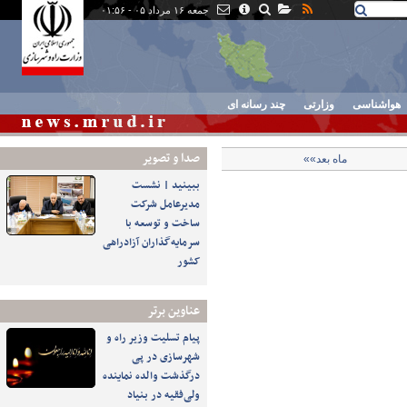
جمعه ۱۶ مرداد ۰۵ - ۰۱:۵۶
هواشناسی
وزارتی
چند رسانه ای
صدا و تصوير
ماه بعد»»
ببینید | نشست
مدیرعامل شرکت
ساخت و توسعه با
سرمایه‌گذاران آزادراهی
کشور
عناوین برتر
پیام تسلیت وزیر راه و
شهرسازی در پی
درگذشت والده نماینده
ولی‌فقیه در بنیاد