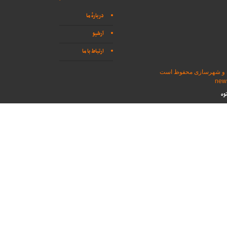
دربارهٔ ما
آرشیو
ارتباط با ما
اه و شهرسازی محفوظ است
وه