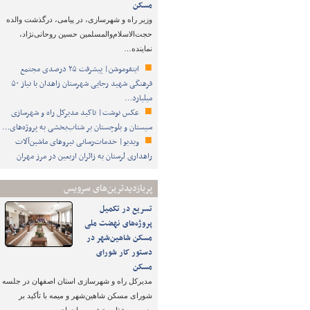
مسکن
وزیر راه و شهرسازی، در پیامی، درگذشت والده
حجت‌الاسلام‌والمسلمین حسین روحانی‌نژاد،
نماینده…
اینفوموشن| پیشرفت ۲۵ درصدی مجتمع
فرهنگی شهید رجایی شهرستان زاهدان با نیاز ۵۰
میلیارد…
عکس نوشت| تاکید مدیرکل راه و شهرسازی
سیستان و بلوچستان بر شتاب‌بخشی به پروژه‌های…
ویدیو| خدمات‌رسانی نیروهای ماشین‌آلات
راهداری لرستان به زائران اربعین در مرز مهران
پربازدیدترین‌های سرویس
تسریع در تکمیل
پروژه‌های نهضت ملی
مسکن شاهین‌شهر در
دستور کار شورای
مسکن
مدیرکل راه و شهرسازی استان اصفهان در جلسه
شورای مسکن شاهین‌شهر و میمه با تأکید بر