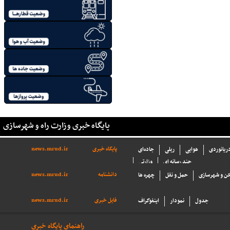
پایگاه خبری وزارت راه و شهرسازی
پایگاه خبری
news.mrud.ir
دریانوردی
هوایی
ریلی
جاده‌ای
چند رسانه ای
وزارتی
دانشنامه
news.mrud.ir
ن و شهرسازی
حمل و نقل
چهره ها
فایل خبری
news.mrud.ir
جدول
نمودار
اینفوگراف
راهنمای پایگاه خبری