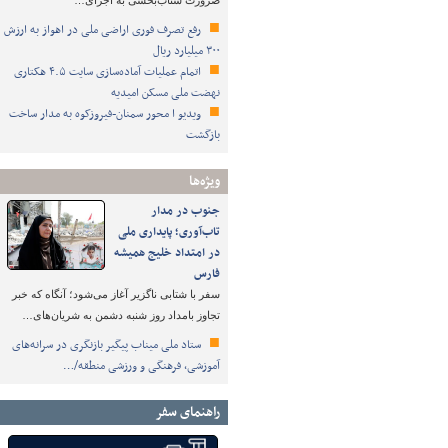
ضرورت شتاب‌بخشی به اجرای…
رفع تصرف فوری اراضی ملی در اهواز به ارزش
۳۰۰ میلیارد ریال
اتمام عملیات آماده‌سازی سایت ۴.۵ هکتاری
نهضت ملی مسکن امیدیه
ویدیو ا محور سمنان-فیروزکوه به مدار ساخت
بازگشت
ویژه‌ها
جنوب در مدار
تاب‌آوری؛ پایداری ملی
در امتداد خلیج همیشه
فارس
سفر با شتابی ناگزیر آغاز می‌شود؛ آنگاه که خبر
تجاوز بامداد روز شنبه دشمن به شریان‌های…
ستاد ملی میناب پیگیر بازنگری در سرانه‌های
آموزشی، فرهنگی و ورزشی منطقه/…
راهنمای سفر