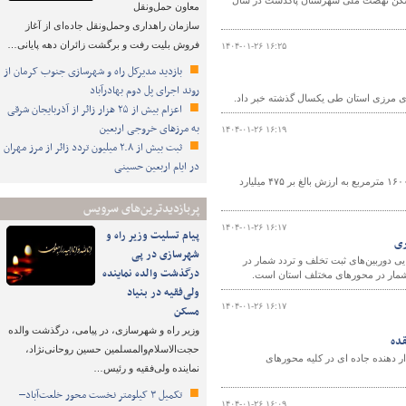
 استان تهران گفت: با وجود مشکلات متعدد، تحویل ۶۳۰ واحد مسکن نهضت ملی شهرستان پاکدشت در سال
معاون حمل‌ونقل
سازمان راهداری وحمل‌ونقل جاده‌ای از آغاز
فروش بلیت رفت و برگشت زائران دهه پایانی…
۱۴۰۴-۰۱-۲۶ ۱۶:۲۵
بازدید مدیرکل راه و شهرسازی جنوب کرمان از
روند اجرای پل دوم بهادرآباد
 های مرزی استان طی یکسال گذشته خبر داد.
اعزام بیش از ۲۵ هزار زائر از آذربایجان شرقی
به مرزهای خروجی اربعین
۱۴۰۴-۰۱-۲۶ ۱۶:۱۹
ثبت بیش از ۲.۸ میلیون تردد زائر از مرز مهران
در ایام اربعین حسینی
مدیرکل راه و شهرسازی خراسان رضوی از خلع‌ید و رفع تصرف اراضی ملی به مساحت ۱۶۰۰ مترمربع به ارزش بالغ بر ۴۷۵ میلیارد
پربازدیدترین‌های سرویس
۱۴۰۴-۰۱-۲۶ ۱۶:۱۷
پیام تسلیت وزیر راه و
ری
شهرسازی در پی
ی دوربین‌های ثبت تخلف و تردد شمار در
درگذشت والده نماینده
ولی‌فقیه در بنیاد
۱۴۰۴-۰۱-۲۶ ۱۶:۱۷
مسکن
وزیر راه و شهرسازی، در پیامی، درگذشت والده
حجت‌الاسلام‌والمسلمین حسین روحانی‌نژاد،
شهرستان نقده از نصب ۳۲۱ تابلو وعلائم هشدار دهنده جاده ای در کلیه محورهای
نماینده ولی‌فقیه و رئیس…
تکمیل ۳ کیلومتر نخست محور خلعت‌آباد–
۱۴۰۴-۰۱-۲۶ ۱۶:۰۹