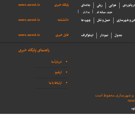
پایگاه خبری
news.mrud.ir
دریانوردی
هوایی
ریلی
جاده‌ای
چند رسانه ای
وزارتی
دانشنامه
news.mrud.ir
ن و شهرسازی
حمل و نقل
چهره ها
فایل خبری
news.mrud.ir
جدول
نمودار
اینفوگراف
راهنمای پایگاه خبری
دربارهٔ ما
آرشیو
ارتباط با ما
اه و شهرسازی محفوظ است
وه