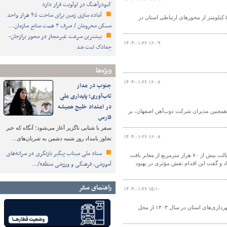
کبودرآهنگ در اولویت قرار دارد
آماده سازی زمین برای ساخت ۴۵ هزار واحد
مدیر کل راهداری و حمل ونقل جاده ای آذربایجان غربی از لکه گیری و روکش آسفالت ۵۵۵ کیلومتر از محورهای ارتباطی استان در
مسکن محرومان / صرف ۳ همت منابع سازمان…
بیشترین سرعت غیرمجاز در محور برازجان-
۱۴۰۴-۰۱-۲۶ ۱۶:۰۹
چغادک ثبت شد
ویژه‌ها
۱۴۰۴-۰۱-۲۶ ۱۶:۰۸
جنوب در مدار
تاب‌آوری؛ پایداری ملی
در امتداد خلیج همیشه
همچنین مدیران شرکت ذوب‌آهن اصفهان، بر
فارس
سفر با شتابی ناگزیر آغاز می‌شود؛ آنگاه که خبر
۱۴۰۴-۰۱-۲۶ ۱۶:۰۸
تجاوز بامداد روز شنبه دشمن به شریان‌های…
ستاد ملی میناب پیگیر بازنگری در سرانه‌های
معاون مسکن و بازآفرینی شهری اداره کل راه و شهرسازی جنوب کرمان از بهسازی و آسفالت بیش از ۷۰ هزار مترمربع از معابر بافت
آموزشی، فرهنگی و ورزشی منطقه/…
داد و گفت این اقدام نقش مؤثری در بهبود
راهنمای سفر
۱۴۰۴-۰۱-۲۶ ۱۵:۱۰
مدیرکل راه و شهرسازی سیستان و بلوچستان از توزیع ۱۲ هزار و ۵۱۳ تن قیر رایگان به شهرداری‌های استان در سال ۱۴۰۳ از محل