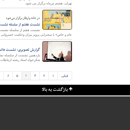
تهران، هشتم تیرماه برگزار می شود.
در خانه وارطان برگزار می‌شود
نشست هفتم از سلسله نشست‌ها
نشست هفتم از سلسله نشست‌های 
عام و خاص» با سخنرانی پرویز پیران وحکمت خسروانی ب
گزارش تصویری: نشست «اندیش
یازدهمین نشست از سلسله نشست‌
شکرخواه استاد رشته ارتباطات د
قبلی
۱
۲
۳
۴
۵
۶
بازگشت به بالا