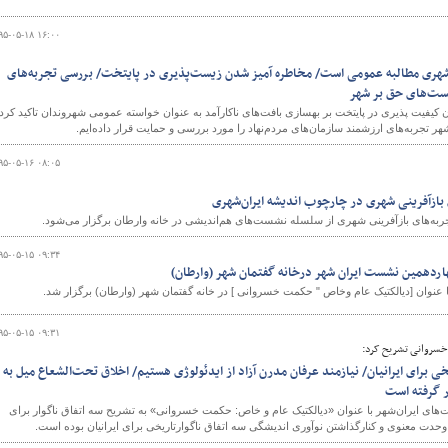
۹۵-۰۵-۱۸ ۱۶:۰۰
شهری مطالبه عمومی است/ مخاطره آمیز شدن زیست‌پذیری در پایتخت/ بررسی تجربه‌های
شست‌های حق بر شهر
 کیفیت پذیری در پایتخت بر بهسازی بافت‌های ناکارآمد به عنوان خواسته عمومی شهروندان تاکید کرد 
تجربه‌های ارزشمند سازمان‌های مردم‌نهاد را مورد بررسی و حمایت قرار داده‌ایم.
۹۵-۰۵-۱۶ ۰۸:۰۵
بازآفرینی شهری در چارچوب اندیشه ایران‌شهری
به‌های بازآفرینی شهری از سلسله نشست‌های هم‌اندیشی در خانه وارطان برگزار می‌شود.
۹۵-۰۵-۱۵ ۰۹:۳۴
اردهمین نشست ایران شهر درخانه گفتمان شهر (وارطان)
نوان [دیالکتیک عام وخاص " حکمت خسروانی ] در خانه گفتمان شهر (وارطان) برگزار شد.
۹۵-۰۵-۱۵ ۰۹:۳۱
خسروانی تشریح کرد:
یخی برای ایرانیان/ نیازمند عرفان مدرن آزاد از ایدئولوژی هستیم/ اخلاق تحت‌الشعاع میل به
ر گرفته است
ای ایران‌شهر با عنوان «دیالکتیک عام و خاص: حکمت خسروانی» به تشریح سه اتفاق ناگوار برای
 وحدت معنوی و کنارگذاشتن نوآوری اندیشگی سه اتفاق ناگوارتاریخی برای ایرانیان بوده است.