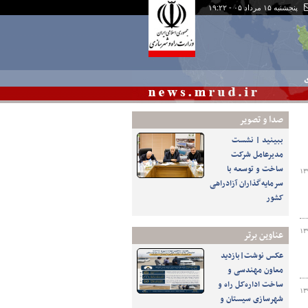
پنجشنبه ۱۵ مرداد ۰۵ - ۱۹:۲۲
ی
صدا و تصوير
ببینید | نشست
مدیرعامل شرکت
ساخت و توسعه با
۱۳
سرمایه‌گذاران آزادراهی
کشور
۱۳
عناوین برتر
عکس نوشت|بازدید
معاون مهندسی و
ساخت اداره‌کل راه و
۱۳
شهرسازی سیستان و