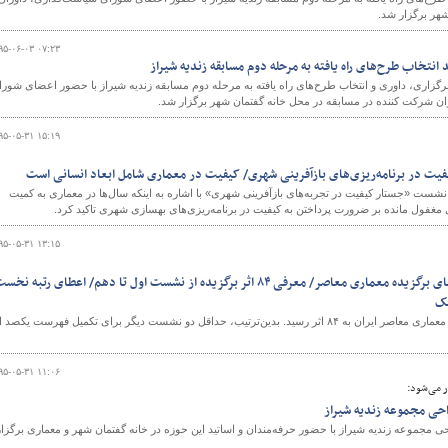
هر برگزار شد.
۹۵-۰۶-۰۳ ۰۷:۲۳
تخاب طرح‌های راه یافته به مرحله دوم مسابقه زندیه شیراز
ری، داوری و انتخاب طرح‌های راه یافته به مرحله دوم مسابقه زندیه شیراز با حضور اعضای شورا
ن شرکت کننده در مسابقه در محل خانه گفتمان شهر برگزار شد.
۹۵-۰۵-۳۱ ۱۵:۱۹
فیت در برنامه‌ریزی‌های بازآفرینی شهری/ کیفیت در معماری شامل ابعاد انسانی است
نشست «جستار کیفیت در تجربه‌های بازآفرینی شهری» با اشاره به اینکه سال‌ها در معماری به کمیت
مغفول مانده بر ضرورت پرداختن به کیفیت در برنامه‌ریزی‌های بهسازی شهری تاکید کرد.
۹۵-۰۵-۳۱ ۱۳:۱۵
جزییات دهمین نشست بناهای برگزیده معماری معاصر/ معرفی ۸۴ اثر برگزیده از نشست اول تا دهم/ اعطای رتبه نخ
نک
با برگزاری نشست دهم، مجموع آثار برتر معرفی‌شده از معماری معاصر ایران به ۸۴ اثر رسید. بدین‌ترتیب، حداقل دو نشست دیگر برای تکمیل فهرست یکصد
۹۵-۰۵-۳۱ ۱۱:۰۶
ر می‌شود:
ی مجموعه زندیه شیراز
موعه زندیه شیراز با حضور حرفه‌مندان و اساتید این حوزه در خانه گفتمان شهر و معماری برگزار