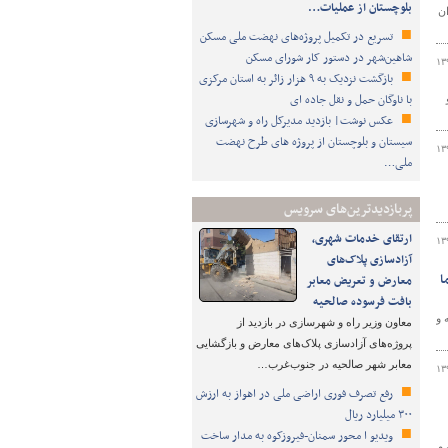
بلوچستان از عملیات…
ن
تسریع در تکمیل پروژه‌های نهضت ملی مسکن
شاهین‌شهر در دستور کار شورای مسکن
۱۳
بازگشت نزدیک به ۹ هزار زائر به استان مرکزی
با ناوگان حمل و نقل جاده ای
عکس نوشت| بازدید مدیرکل راه و شهرسازی
سیستان و بلوچستان از پروژه های طرح نهضت
۱۳
ملی…
پربازدیدترین‌های سرویس
ارتقای خدمات شهری،
۱۳
آزادسازی پلاک‌های
ا
معارض و تعریض معابر
بافت فرسوده صالحیه
 و
معاون وزیر راه و شهرسازی در بازدید از
پروژه‌های آزادسازی پلاک‌های معارض و بازگشایی
معابر شهر صالحیه در جنوب‌غرب…
۱۳
رفع تصرف فوری اراضی ملی در اهواز به ارزش
۳۰۰ میلیارد ریال
ویدیو ا محور سمنان-فیروزکوه به مدار ساخت
و