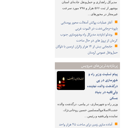
مدیرکل راهداری و حمل‌ونقل جاده‌ای استان
بوشهر از ثبت ۵۶۶ هزار و ۷۹۸ مورد سرعت
غیرمجاز در محورهای…
آغاز عملیات روکش آسفالت محور روستایی
یارود–رجایی‌دشت در الموت غربی
ویدئو|بازدید مدیرکل راه وشهرسازی جنوب
کرمان از پروژ های در حال ساخت
جابجایی بیش از ۱۴ هزار زائران اربعین با ناوگان
حمل‌ونقل عمومی لرستان
پربازدیدترین‌های سرویس
پیام تسلیت وزیر راه و
شهرسازی در پی
درگذشت والده نماینده
ولی‌فقیه در بنیاد
مسکن
وزیر راه و شهرسازی، در پیامی، درگذشت والده
حجت‌الاسلام‌والمسلمین حسین روحانی‌نژاد،
نماینده ولی‌فقیه و رئیس…
آماده سازی زمین برای ساخت ۴۵ هزار واحد