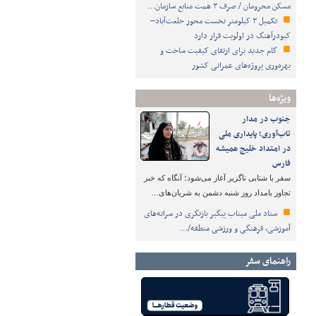
مسکن محرومان / صرف ۳ همت منابع سازمان…
تکمیل ۳ کیلومتر نخست محور خلعت‌آباد–
کبودرآهنگ در اولویت قرار دارد
گام جدید برای ارتقای کیفیت ساخت و
بهره‌وری پروژه‌های عمرانی کشور
ویژه‌ها
جنوب در مدار
تاب‌آوری؛ پایداری ملی
در امتداد خلیج همیشه
فارس
سفر با شتابی ناگزیر آغاز می‌شود؛ آنگاه که خبر
تجاوز بامداد روز شنبه دشمن به شریان‌های…
ستاد ملی میناب پیگیر بازنگری در سرانه‌های
آموزشی، فرهنگی و ورزشی منطقه/…
راهنمای سفر