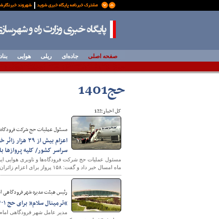
صفحه اصلی
جاده‌ای
ریلی
هوایی
بناد
حج1401
کل اخبار:122
مسئول عملیات حج شرکت فرودگاه‌ه
سراسر کشور/ کلیه پروازها ب
ماه امسال خبر داد و گفت: ۱۵۸ پرواز برای اعزام زائران در ایام حج در نظر گرفته شده است.
رئیس هيئت مدیره شهر فرودگاهی ام
“ترمینال سلام” برای حج ۱۴۰۱ وارد فاز اجرایی شد
مدیر عامل شهر فرودگاهی امام