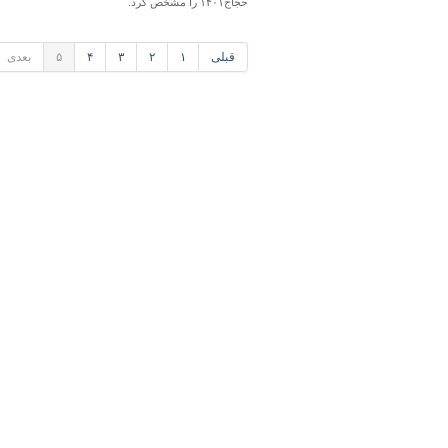
حجاج١۴٠١ را مشخص کرد.
قبلی
۱
۲
۳
۴
۵
بعدی
پایگاه خبری وزارت راه 