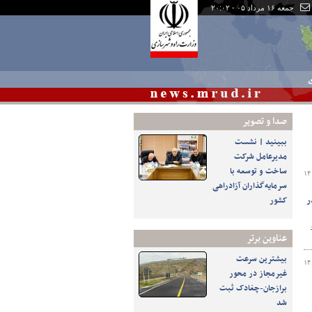
جمعه ۱۶ مرداد ۰۵ - ۲۰:۰۲
ی
صدا و تصوير
ببینید | نشست
مدیرعامل شرکت
ساخت و توسعه با
۱۴
سرمایه‌گذاران آزادراهی
ران در
کشور
 تاریخ ۲۲ خرداد
عناوین برتر
بیشترین سرعت
۱۴
غیرمجاز در محور
برازجان-چغادک ثبت
شد