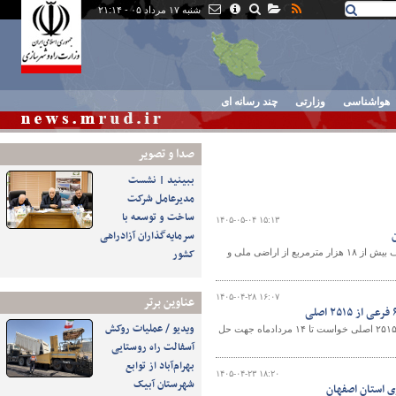
شنبه ۱۷ مرداد ۰۵ - ۲۱:۱۴
هواشناسی
وزارتی
چند رسانه ای
صدا و تصوير
ببینید | نشست
مدیرعامل شرکت
ساخت و توسعه با
۱۴۰۵-۰۵-۰۴ ۱۵:۱۳
سرمایه‌گذاران آزادراهی
کشور
فرمانده یگان حفاظت از اراضی استان اصفهان از اجرای احکام قطعی قضایی و رفع تصرف بیش از ۱۸ هزار مترمربع از اراضی ملی و
۱۴۰۵-۰۴-۲۸ ۱۶:۰۷
عناوین برتر
ویدیو / عملیات روکش
رئیس اداره راه و شهرسازی شهرستان اسکو از مالکان و ذی‌نفعان پلاک ثبتی ۶۱ فرعی از ۲۵۱۵ اصلی خواست تا ۱۴ مردادماه جهت حل
آسفالت راه روستایی
بهرام‌آباد از توابع
۱۴۰۵-۰۴-۲۳ ۱۸:۲۰
شهرستان آبیک