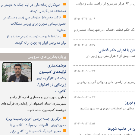
فرمانده یگان حفاظت از اراضی اداره کل راه و شهرسازی استان اصفهان از آزادسازی بیش از ۶۴ هزار مترمربع از اراضی ملی و دولتی
خبرنگاران رسانه ملی در ایام جنگ به درستی و
شجاعانه نقش آفرینی کردند
تاکید مدیرعامل سازمان ملی زمین و مسکن بر
۱۴۰۵-۰۳-۲۴ ۱۲:۰۹
حضور میدانی مدیران برای بررسی مشکلات
استان‌ها…
ق یک حکم قطعی قضایی در شهرستان سمیرم و
رسانه‌ها با روایت درست، تصویر جدیدی از
توان مدیریتی ایران به جهان ارائه کردند
۱۴۰۵-۰۳-۱۶ ۱۳:۴۷
پربازدیدترین‌های سرویس
فرمانده یگان حفاظت از اراضی استان اصفهان از اجرای موفق حکم قطعی قضایی و بازگشت بیش از ۳ هزار مترمربع زمین در
هوشمندسازی
فرآیندهای کمیسیون
۱۴۰۵-۰۲-۰۹ ۱۰:۴۳
ماده ۵ و کارگروه امور
 هماهنگی راه و شهرسازی آذربایجان‌غربی گفت: حدود ۵۷ هزار مترمربع از اراضی ملی و دولتی آذربایجان‌غربی
زیربنایی در اصفهان/
گامی…
معاون شهرسازی و معماری اداره کل راه و
۱۴۰۵-۰۱-۰۳ ۱۰:۴۳
 نوروز
شهرسازی استان اصفهان از راه‌اندازی فرآیندهای
لتی در تعطیلات نوروزی به شهرستان‌ها
هوشمند کمیسیون ماده ۵ و…
برگزاری جلسه بررسی آخرین وضعیت پروژه
۱۴۰۴-۰۹-۱۳ ۱۳:۵۱
محور قزوین– الموت– رحیم‌آباد– کلاچای با…
ن در حاشیه شهرها
محور کبودرآهنگ–سوباشی؛ گامی برای
واقع در حاشیه شهرهای استان هشدار داد.