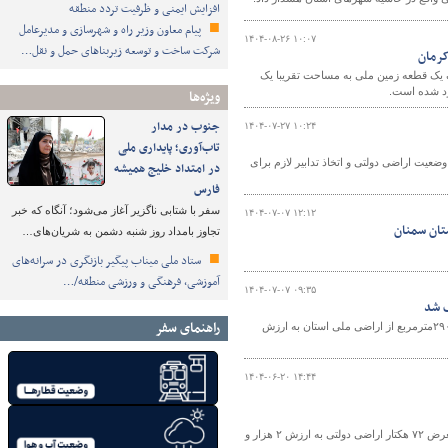
افزایش ایمنی و ظرفیت تردد منطقه
پیام معاون وزیر راه و شهرسازی و مدیرعامل
۱۴۰۴-۰۸-۲۶ ۱۰:۰۷
شرکت ساخت و توسعه زیربناهای حمل و نقل…
کرمان
 یک قطعه زمین ملی به مساحت تقریبا یک
ویژه‌ها
جنوب در مدار
۱۴۰۴-۰۷-۲۷ ۱۰:۲۴
تاب‌آوری؛ پایداری ملی
یت اراضی دولتی و اتخاذ تدابیر لازم برای
در امتداد خلیج همیشه
فارس
سفر با شتابی ناگزیر آغاز می‌شود؛ آنگاه که خبر
۱۴۰۴-۰۷-۰۷ ۱۲:۱۲
تان سمنان
تجاوز بامداد روز شنبه دشمن به شریان‌های…
ستاد ملی میناب پیگیر بازنگری در سرانه‌های
آموزشی، فرهنگی و ورزشی منطقه/…
۱۴۰۴-۰۷-۰۷ ۰۹:۳۵
راهنمای سفر
معاون املاک و حقوقی اداره کل راه و شهرسازی استان فارس از رفع تصرف ۱۲۱ هزار و ۲۹۰مترمربع از اراضی ملی استان به ارزش
۱۴۰۴-۰۶-۲۰ ۱۴:۴۴
فرمانده یگان حفاظت از اراضی اداره کل راه و شهرسازی استان اردبیل از رفع تصرف و تعرض ۷۲ هکتار اراضی دولتی به ارزش ۲ هزار و