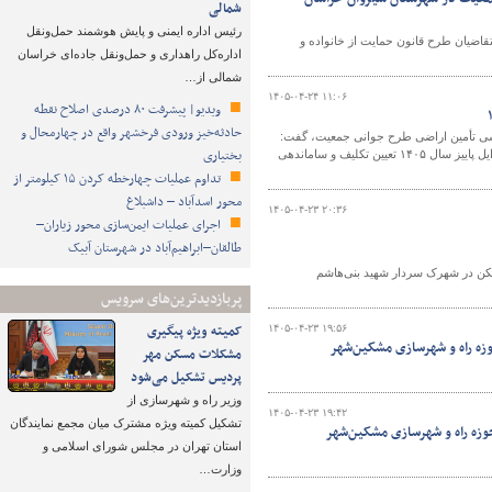
شمالی
رئیس اداره ایمنی و پایش هوشمند حمل‌ونقل
سان شمالی از برگزاری آیین واگذاری زمین به ۵۰۸ خانواده متقاضیان طرح قانون حمایت از خانواده و
اداره‌کل راهداری و حمل‌ونقل جاده‌ای خراسان
شمالی از…
۱۴۰۵-۰۴-۲۴ ۱۱:۰۶
ویدیو| پیشرفت ۸۰ درصدی اصلاح نقطه
حادثه‌خیز ورودی فرخشهر واقع در چهارمحال و
ی تأمین اراضی طرح جوانی جمعیت، گفت:
بختیاری
تمامی متقاضیان مشمول طرح جوانی جمعیت در محدوده تحت مدیریت این اداره‌کل، تا اوایل پاییز سال ۱۴۰۵ تعیین تکلیف و ساماندهی
تداوم عملیات چهارخطه کردن ۱۵ کیلومتر از
محور اسدآباد – داشبلاغ
۱۴۰۵-۰۴-۲۳ ۲۰:۳۶
اجرای عملیات ایمن‌سازی محور زیاران–
طالقان–ابراهیم‌آباد در شهرستان آبیک
سکونی طرح نهضت ملی مسکن در شهرک سردار شهید بنی‌هاشم
پربازدیدترین‌های سرویس
کمیته ویژه پیگیری
۱۴۰۵-۰۴-۲۳ ۱۹:۵۶
وزه راه و شهرسازی مشکین‌شهر
مشکلات مسکن مهر
پردیس تشکیل می‌شود
وزیر راه و شهرسازی از
۱۴۰۵-۰۴-۲۳ ۱۹:۴۲
تشکیل کمیته ویژه مشترک میان مجمع نمایندگان
حوزه راه و شهرسازی مشکین‌شهر
استان تهران در مجلس شورای اسلامی و
وزارت…