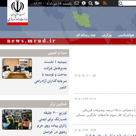
یکشنبه ۱۸ مرداد ۰۵ - ۱۴:۴۲
هواشناسی
وزارتی
چند رسانه ای
صدا و تصوير
ببینید | نشست
مدیرعامل شرکت
ساخت و توسعه با
۱۴۰۵-۰۵-۰۶ ۱۰:۵۸
سرمایه‌گذاران آزادراهی
کشور
۱۴۰۵-۰۴-۲۹ ۱۴:۱۶
عناوین برتر
روند اجرای عملیات آماده‌سازی سایت ۵۵ هکتاری سوکان سمنان شتاب گرفته و این پروژه با دستیابی به ۲۵ درصد پیشرفت فیزیکی،
توزیع ۳۰۰ جلیقه
ن به ۳۸۴ مشمول طرح جوانی جمعیت و اجرای فاز سوم خانه‌های جایگزین مسکن
شب‌رنگ برای ایمنی
زائران پیاده روی حرم
۱۴۰۵-۰۴-۲۷ ۰۹:۳۷
رضوی در خراسان
ده متقاضیان طرح جوانی جمعیت در شهرستان شیروان خراسان