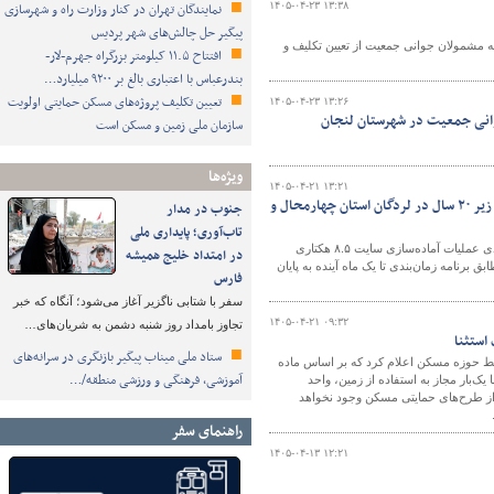
۱۴۰۵-۰۴-۲۳ ۱۳:۳۸
نمایندگان تهران در کنار وزارت راه و شهرسازی
پیگیر حل چالش‌های شهر پردیس
 مشمولان جوانی جمعیت از تعیین تکلیف و
افتتاح ۱۱.۵ کیلومتر بزرگراه جهرم-لار-
بندرعباس با اعتباری بالغ بر ۹۲۰۰ میلیارد…
تعیین تکلیف پروژه‌های مسکن حمایتی اولویت
۱۴۰۵-۰۴-۲۳ ۱۳:۲۶
جوانی جمعیت در شهرستان لنجان
سازمان ملی زمین و مسکن است
ویژه‌ها
۱۴۰۵-۰۴-۲۱ ۱۳:۲۱
پیشرفت عملیات آماده‌سازی سایت ۸.۵ هکتاری طرح جوانی جمعیت و ۴ فرزندی زیر ۲۰ سال در لردگان استان چهارمحال و
جنوب در مدار
تاب‌آوری؛ پایداری ملی
رئیس اداره راه و شهرسازی شهرستان های لردگان، فلارد و خانمیرزا از پیشرفت ۵۰ درصدی عملیات آماده‌سازی سایت ۸.۵ هکتاری
در امتداد خلیج همیشه
 پروژه مطابق برنامه زمان‌بندی تا یک ماه آینده به پایان
فارس
سفر با شتابی ناگزیر آغاز می‌شود؛ آنگاه که خبر
۱۴۰۵-۰۴-۲۱ ۰۹:۳۲
تجاوز بامداد روز شنبه دشمن به شریان‌های…
استثنا
ستاد ملی میناب پیگیر بازنگری در سرانه‌های
ابط حوزه مسکن اعلام کرد که بر اساس ماده
آموزشی، فرهنگی و ورزشی منطقه/…
 یک‌بار مجاز به استفاده از زمین، واحد
 از طرح‌های حمایتی مسکن وجود نخواهد
راهنمای سفر
۱۴۰۵-۰۴-۱۳ ۱۲:۲۱