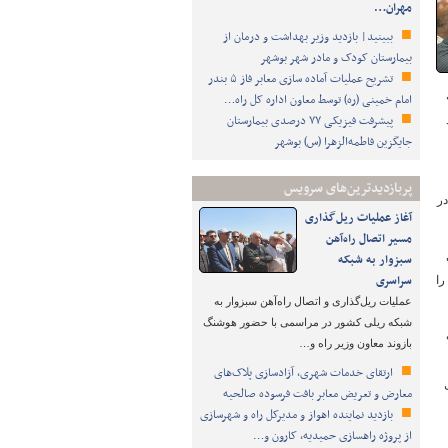
مهران…
ببینید| بازدید وزیر بهداشت و درمان از
بیمارستان کودک و مادر شهر بوشهر
تشریح عملیات آماده سازی معابر فاز ۵ بندر
امام خمینی (ره) توسط معاون اداره کل راه…
پیشرفت فیزیکی ۷۷ درصدی بیمارستان
جایگزین فاطمه‌الزهرا (س) بوشهر
پربازدیدترین‌های سرویس
در
آغاز عملیات ریل‌گذاری
مسیر اتصال راه‌آهن
سبزوار به شبکه
سراسری
را
عملیات ریل‌گذاری و اتصال راه‌آهن سبزوار به
شبکه ریلی کشور در مراسمی با حضور هوشنگ
بازوند معاون وزیر راه و…
ارتقای خدمات شهری، آزادسازی پلاک‌های
معارض و تعریض معابر بافت فرسوده صالحیه
بازدید نماینده اهواز و مدیرکل راه و شهرسازی
از پروژه راهسازی حمیدیه، کارون و…