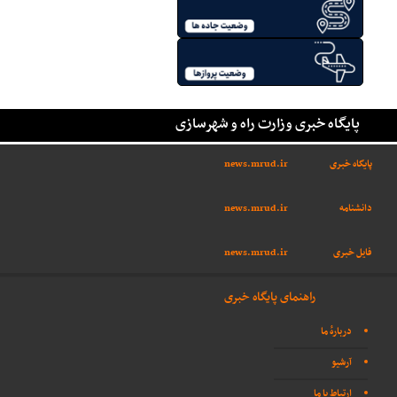
پایگاه خبری وزارت راه و شهرسازی
پایگاه خبری
news.mrud.ir
دانشنامه
news.mrud.ir
فایل خبری
news.mrud.ir
راهنمای پایگاه خبری
دربارهٔ ما
آرشیو
ارتباط با ما