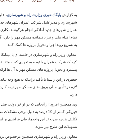
به
گزارش
پایگاه خبری وزارت راه و شهرسازی
،
علی
شهرسازی و مدیرعامل شرکت عمران شهرهای جدید ب
پایگاه خبری وزارت راه 
عمران شهرهای جدید آمادگی انجام هرگونه همکاری
تمام اقدام ملی و نیز باقیمانده مسکن مهر را دارد
به تسریع روند اجرا و تحویل پروژه ها کمک کنند.
معاون وزیر راه و شهرسازی در جلسه ای با پیمانکا
کرد که شرکت عمران با توجه به تعهدی که به متقاضیا
پیشبرد و تحویل پروژه های مسکن مهر به آن ها ارائه 
جعفری در این راستا با تأکید براینکه به هیچ وجه ن
لازم در تأمین مالی پروژه های مسکن مهر نیمه کاره 
دارد.
وی همچنین افزود: از آنجایی که در اواخر دولت قبل
فیزیکی کمتر از 10 درصد به دلیل برخ
تکلیف هرچه سریع تر این واحدها، طی فرآیندی بر 
تسهیلات این طرح نیز شوند.
معاون وزیر راه و شهرسازی همچنین درخصوص پروژه 