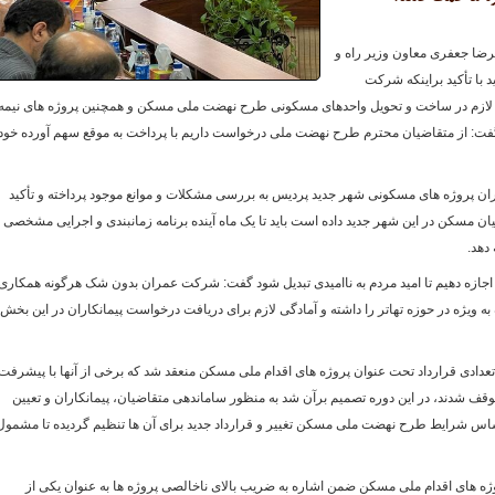
رضا جعفری معاون وزیر راه و
ا تأکید براینکه شرکت
و
 لازم در ساخت و تحویل واحدهای مسکونی طرح نهضت ملی مسکن و همچنین پروژه های نیمه
، گفت: از متقاضیان محترم طرح نهضت ملی درخواست داریم با پرداخت به موقع سهم آورده خود
ران پروژه های مسکونی شهر جدید پردیس به بررسی مشکلات و موانع موجود پرداخته و تأکید
ن مسکن در این شهر جدید داده است باید تا یک ماه آینده برنامه زمانبندی و اجرایی مشخصی 
دهد.
باید اجازه دهیم تا امید مردم به ناامیدی تبدیل شود گفت: شرکت عمران بدون شک هرگونه همکاری
به ویژه در حوزه تهاتر را داشته و آمادگی لازم برای دریافت درخواست پیمانکاران در این بخش 
 تعدادی قرارداد تحت عنوان پروژه های اقدام ملی مسکن منعقد شد که برخی از آنها با پیشرفت
ی مشکلات متوقف شدند، در این دوره تصمیم برآن شد به منظور ساماندهی متقاضیان، پیمانکاران و تعیین
اساس شرایط طرح نهضت ملی مسکن تغییر و قرارداد جدید برای آن ها تنظیم گردیده تا مشمول
های اقدام ملی مسکن ضمن اشاره به ضریب بالای ناخالصی پروژه ها به عنوان یکی از