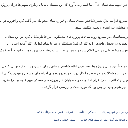
یش سهم متقاضیان به آن ها فشار می آورد که این مسئله باید با بازنگری سهم ها در آن پروژه 
 فرآیند ابلاغ تغییر شاخص مبنای پیمان و قراردادهای محوطه نیز تأکید کرد و افزود: در ای
 مشاور نیز انجام و تعیین تکلیف شود.
ر متقاضیان در تسریع روند ساخت پروژه های مسکونی نیز خاطرنشان کرد: در این میدان،
در تحویل واحدها را به کار گرفته؛ پیمانکاران نیز با تمام قوا پای کار آماده اند؛ در این
وقع سهم خود طی مراحل اعلام شده و همچنین به تناسب پیشرفت پروژه ها، به این فرآیند کمک
جمله تأمین مالی پروژه ها، تسریع در ابلاغ شاخص مبنای پیمان، تسریع در ابلاغ و نهایی کردن
 طرح از مشکلات مطروحه پیمانکاران در حوزه پروژه های اقدام ملی مسکن و موارد دیگری از
أمین اجتماعی، اصلاح قراردادهای محوطه، پایان کار پروژه های مسکن مهر قدیم و ابلاغ ضریب
کن مهر شهر جدید پردیس بود که مورد بحث و بررسی قرار گرفت.
رت راه و شهرسازی
مسکن - خانه
شرکت عمران شهرهای جدید
پرست شرکت عمران شهرهای جدید
شهر جدید پردیس