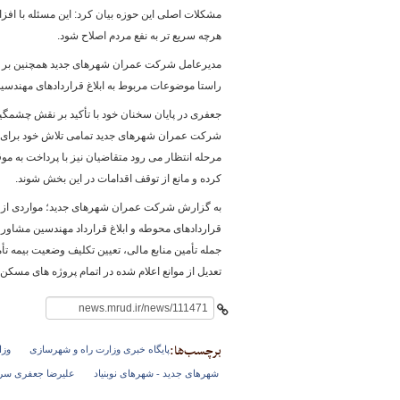
مشکلات اصلی این حوزه بیان کرد: این مسئله با افزا
هرچه سریع تر به نفع مردم اصلاح شود.
مدیرعامل شرکت عمران شهرهای جدید همچنین بر تسریع
راستا موضوعات مربوط به ابلاغ قراردادهای مهندسین
جعفری در پایان سخنان خود با تأکید بر نقش چشمگی
شرکت عمران شهرهای جدید تمامی تلاش خود برای تسریع 
مرحله انتظار می رود متقاضیان نیز با پرداخت به م
کرده و مانع از توقف اقدامات در این بخش شوند.
به گزارش شرکت عمران شهرهای جدید؛
مواردی از 
قراردادهای محوطه و ابلاغ قرارداد مهندسین مشاور
جمله تأمین منابع مالی، تعیین تکلیف وضعیت بیمه ت
تعدیل از موانع اعلام شده در اتمام پروژه های مس
برچسب‌ها:
پایگاه خبری وزارت راه و شهرسازی
وزا
شهرهای جدید - شهرهای نوبنیاد
علیرضا جعفری سر