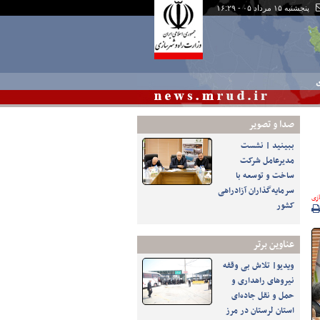
پنجشنبه ۱۵ مرداد ۰۵ - ۱۶:۲۹
ی
صدا و تصوير
ببینید | نشست
مدیرعامل شرکت
ساخت و توسعه با
سرمایه‌گذاران آزادراهی
زی
کشور
عناوین برتر
ویدیو| تلاش بی وقفه
نیروهای راهداری و
حمل و نقل جاده‌ای
استان لرستان در مرز