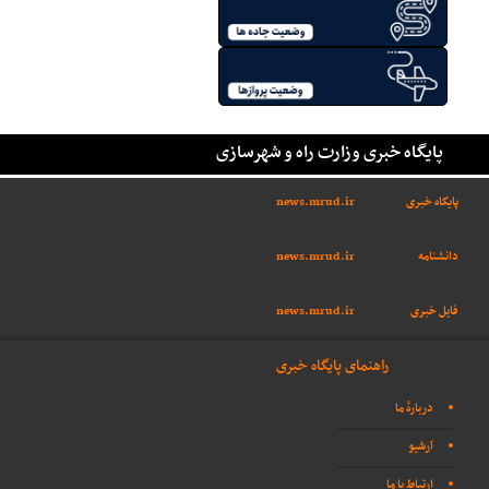
پایگاه خبری وزارت راه و شهرسازی
پایگاه خبری
news.mrud.ir
دانشنامه
news.mrud.ir
فایل خبری
news.mrud.ir
راهنمای پایگاه خبری
دربارهٔ ما
آرشیو
ارتباط با ما