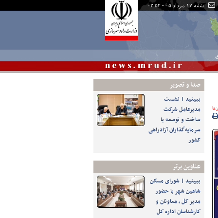
شنبه ۱۷ مرداد ۰۵ - ۰۲:۵۲
ی
صدا و تصوير
ببینید | نشست
‌ها
مدیرعامل شرکت
ساخت و توسعه با
سرمایه‌گذاران آزادراهی
کشور
عناوین برتر
ببینید | شورای مسکن
شاهین شهر با حضور
مدیر کل ، معاونان و
کارشناسان اداره کل