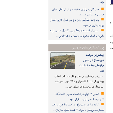
راه…
خبرنگاران، راویان حقیقت و پل ارتباطی میان
مردم و مسئولان هستند
یک باند کنارگذر رزن تا پایان فصل کاری امسال
 و
بهره‌برداری می‌شود
استمرار گشت‌های نظارتی و کنترل ایمنی تردد
زائران تا اتمام سفرهای اربعین و دهه پایانی…
ان
رت
پربازدیدترین‌های سرویس
ده
بیشترین سرعت
غیرمجاز در محور
برازجان-چغادک ثبت
شد
مدیرکل راهداری و حمل‌ونقل جاده‌ای استان
بوشهر از ثبت ۵۶۶ هزار و ۷۹۸ مورد سرعت
غیرمجاز در محورهای استان خبر…
تکمیل ۳ کیلومتر نخست محور خلعت‌آباد–
کبودرآهنگ در اولویت قرار دارد
آماده سازی زمین برای ساخت ۴۵ هزار واحد
مسکن محرومان / صرف ۳ همت منابع سازمان…