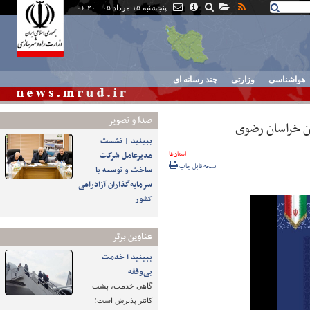
پنجشنبه ۱۵ مرداد ۰۵ - ۰۶:۲۰
هواشناسی
وزارتی
چند رسانه ای
صدا و تصوير
ان خراسان رضوی
ببینید | نشست
استان‌ها
مدیرعامل شرکت
نسخه قابل چاپ
ساخت و توسعه با
سرمایه‌گذاران آزادراهی
کشور
عناوین برتر
ببینید ا خدمت
بی‌وقفه
گاهی خدمت، پشت
کانتر پذیرش است؛