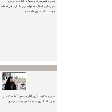
معاون شهرسازی و معماری اداره کل راه و
شهرسازی استان اصفهان از راه‌اندازی فرآیندهای
هوشمند کمیسیون ماده ۵ و…
یک باند کنارگذر رزن تا پایان فصل
کاری امسال بهره‌برداری می‌شود
پیام معاون وزیر راه و شهرسازی
و مدیرعامل شرکت ساخت و توسعه
زیربناهای حمل و نقل…
برگزاری جلسه بررسی آخرین
وضعیت پروژه محور قزوین– الموت–
رحیم‌آباد– کلاچای با…
ویژه‌ها
جنوب در مدار
تاب‌آوری؛ پایداری
ملی در امتداد
خلیج همیشه فارس
سفر با شتابی ناگزیر آغاز می‌شود؛ آنگاه که خبر
تجاوز بامداد روز شنبه دشمن به شریان‌های…
ستاد ملی میناب پیگیر بازنگری در