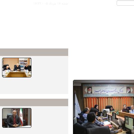
شنبه ۱۷ مرداد ۰۵ - ۱۷:۲۲
هواشناسی
وزارتی
چند رسانه ای
صدا و تصوير
ببینید | نشست
مدیرعامل شرکت
استان‌ها
ساخت و توسعه با
نسخه قابل چاپ
سرمایه‌گذاران
آزادراهی کشور
عناوین برتر
آغاز عملیات
اجرایی لایه بیندر
آسفالت از ۲۵
مردادماه در