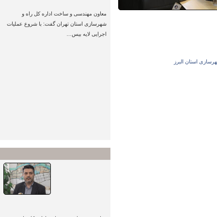
کمربندی قلعه نو (بزرگراه شریانی…
معاون مهندسی و ساخت اداره کل راه و
شهرسازی استان تهران گفت: با شروع عملیات
اجرایی لایه بیس…
پیگیری تأمین مسکن خبرنگاران
زنجانی در چارچوب تفاهم‌نامه دو
هرسازی استان البرز
وزارتخانه
رشد ۲۰ درصدی طول بزرگراه‌های
کهگیلویه و بویراحمد در دولت
چهاردهم/ ۵۷ کیلومتر راه…
اجرای ۳۵۰ کیلومتر خط‌کشی و
۵۵ کیلومتر روشنایی راه‌ها در اردبیل
طی 4 ماه گذشته
پربازدیدترین‌های سرویس
هوشمندسازی
فرآیندهای
کمیسیون ماده ۵ و
کارگروه امور
زیربنایی در اصفهان/ گامی…