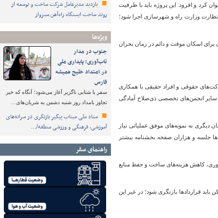
بازدید مدیرعامل شرکت ساخت و توسعه از
 کرد و افزود: این پروژه باید با ظرفیت
روند ساخت ایستگاه راه‌آهن سبزوار
حت نظارت وزارت راه و شهرسازی اجرا شود؛
ویژه‌ها
صنعت می توان برای اسکان موقت و دائم در زمان بحران
جنوب در مدار
تاب‌آوری؛ پایداری ملی
در امتداد خلیج همیشه
فارس
ت‌های حقوقی و افراد حقیقی با همکاری
سفر با شتابی ناگزیر آغاز می‌شود؛ آنگاه که خبر
 سایر انجمن‌های تخصصی ذی‌صلاح آمادگی
تجاوز بامداد روز شنبه دشمن به شریان‌های…
ستاد ملی میناب پیگیر بازنگری در سرانه‌های
ش از هر زمان دیگری به نمونه‌های موفق عملیاتی نیاز
آموزشی، فرهنگی و ورزشی منطقه/…
دها جلسه و هزاران صفحه بخشنامه بیشتر
راهنمای سفر
وری، کاهش هزینه‌های ساخت و حفظ منابع
باید قراردادها بازنگری شود؛ در غیر این