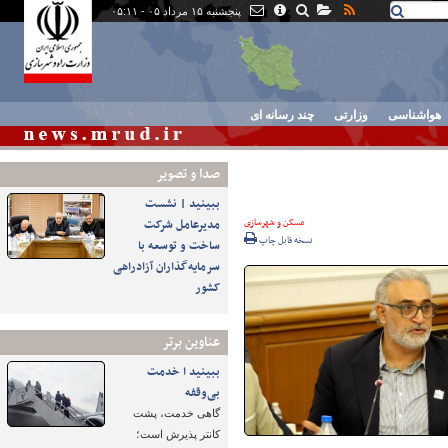
پنجشنبه ۱۵ مرداد ۰۵ - ۰۵:۱۱
هواشناسی
وزارتی
چند رسانه ای
صدا و تصوير
ببینید | نشست
مسکن و شهرسازی
مدیرعامل شرکت
نسخه قابل چاپ
ساخت و توسعه با
سرمایه‌گذاران آزادراهی
کشور
عناوین برتر
ببینید ا خدمت
بی‌وقفه
گاهی خدمت، پشت
کانتر پذیرش است؛