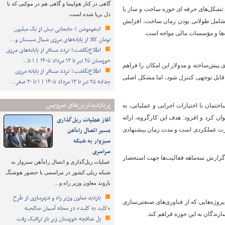
گاهی در کنار هواپیما و گاهی هم در موکبی که با
رد شده LSF ایران، در نشست هم اندیشی تشکل‌های حرفه ای حوزه ساخت و ساز با
دل برپا شده است.
شامل طولانی بودن زمان ساخت، افزایش
اینفوموشن | جابجایی بیش از یک میلیون
‌ها و مؤسسات مالی مواجه است.
تومان کالا از پایانه‌های مرزی شمال سیستان و…
اطلاع‌نگاشت| تردد مسافر از پایانه‌های مرزی
خوزستان ۲۵ تیر تا ۱۳ مرداد ۱۴۰۵ | ۱ تا…
که فناوری‌های نوین صنعت ساختمان از جمله سیستم LSF، ساختمان‌های پیش‌ساخته و مدولار این امکان را فراهم
اطلاع‌نگاشت| تردد مسافر از پایانه‌ مرزی
 نیز به شکل قابل توجهی کنترل شود، اما مشکل اصلی
چذابه ۲۵ تیر تا ۱۳ مرداد ۱۴۰۵ | ۱ تا ۲۰ صفر…
پربازدیدترین‌های سرویس
مان با اختیارات اجرایی و عملیاتی، به
کرد و افزود: هدف این کارگروه، ارائه
آغاز عملیات ریل‌گذاری
مسیر اتصال راه‌آهن
صورت عملکردی است و مدت زمان پیشنهادی
سبزوار به شبکه
سراسری
 گزارش سه‌ماهه فعالیت‌ها جهت استحضار
عملیات ریل‌گذاری و اتصال راه‌آهن سبزوار به
شبکه ریلی کشور در مراسمی با حضور هوشنگ
بازوند معاون وزیر راه و…
بازدید معاون وزیر راه و شهرسازی از طرح
VIP برای صدور پروانه‌های ساختمانی پروژه‌هایی که از فناوری‌های صنعتی‌سازی
«کلید به کلید» در محله آسمان صالحیه
سازندگان به این حوزه فراهم کند.
پل عنافچه خوزستان زیر بار ترافیک رفت