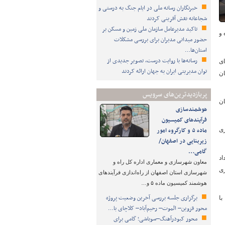
خبرنگاران رسانه ملی در ایام جنگ به درستی و
شجاعانه نقش آفرینی کردند
تاکید مدیرعامل سازمان ملی زمین و مسکن بر
ملیاتی شده و
حضور میدانی مدیران برای بررسی مشکلات
استان‌ها…
رسانه‌ها با روایت درست، تصویر جدیدی از
ای
توان مدیریتی ایران به جهان ارائه کردند
ان
پربازدیدترین‌های سرویس
ری در شهرستان
هوشمندسازی
فرآیندهای کمیسیون
ماده ۵ و کارگروه امور
ده‌سازی
زیربنایی در اصفهان/
گامی…
اد
معاون شهرسازی و معماری اداره کل راه و
 چهار هزار متر مربعی هندودر، ۱۰ هکتاری
شهرسازی استان اصفهان از راه‌اندازی فرآیندهای
هوشمند کمیسیون ماده ۵ و…
برگزاری جلسه بررسی آخرین وضعیت پروژه
با
محور قزوین– الموت– رحیم‌آباد– کلاچای با…
محور کبودرآهنگ–سوباشی؛ گامی برای