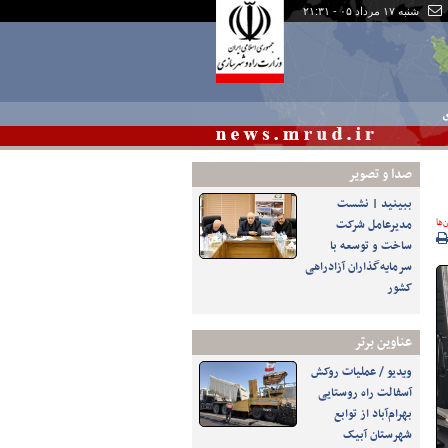
شنبه ۱۷ مرداد ۰۵ - ۲۱:۳۱
ی
صدا و تصوير
ببینید | نشست
‌ها
مدیرعامل شرکت
ساخت و توسعه با
سرمایه‌گذاران آزادراهی
کشور
عناوین برتر
ویدیو / عملیات روکش
آسفالت راه روستایی
بهرام‌آباد از توابع
شهرستان آبیک