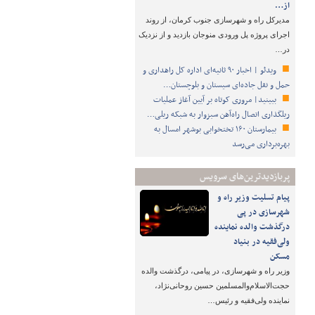
از…
مدیرکل راه و شهرسازی جنوب کرمان، از روند
اجرای پروژه پل ورودی منوجان بازدید و از نزدیک
در…
ویدئو | اخبار ۹۰ ثانیه‌ای اداره کل راهداری و
حمل و نقل جاده‌ای سیستان و بلوچستان…
ببینید| مروری کوتاه بر آیین آغاز عملیات
ریلگذاری اتصال راه‌آهن سبزوار به شبکه ریلی…
بیمارستان ۱۶۰ تختخوابی بوشهر امسال به
بهره‌برداری می‌رسد
پربازدیدترین‌های سرویس
پیام تسلیت وزیر راه و
شهرسازی در پی
درگذشت والده نماینده
ولی‌فقیه در بنیاد
مسکن
وزیر راه و شهرسازی، در پیامی، درگذشت والده
حجت‌الاسلام‌والمسلمین حسین روحانی‌نژاد،
نماینده ولی‌فقیه و رئیس…