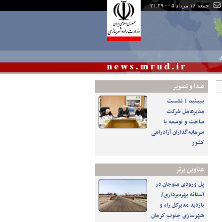
جمعه ۱۶ مرداد ۰۵ - ۲۱:۲۹
ی
صدا و تصوير
ببینید | نشست
مدیرعامل شرکت
ساخت و توسعه با
سرمایه‌گذاران آزادراهی
کشور
عناوین برتر
پل ورودی منوجان در
آستانه بهره‌برداری/
بازدید مدیرکل راه و
شهرسازی جنوب کرمان