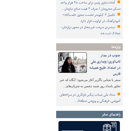
آماده سازی زمین برای ساخت ۴۵ هزار واحد
مسکن محرومان / صرف ۳ همت منابع سازمان…
تکمیل ۳ کیلومتر نخست محور خلعت‌آباد–
کبودرآهنگ در اولویت قرار دارد
بیشترین سرعت غیرمجاز در محور برازجان-
چغادک ثبت شد
ویژه‌ها
جنوب در مدار
تاب‌آوری؛ پایداری ملی
در امتداد خلیج همیشه
فارس
سفر با شتابی ناگزیر آغاز می‌شود؛ آنگاه که خبر
تجاوز بامداد روز شنبه دشمن به شریان‌های…
ستاد ملی میناب پیگیر بازنگری در سرانه‌های
آموزشی، فرهنگی و ورزشی منطقه/…
راهنمای سفر