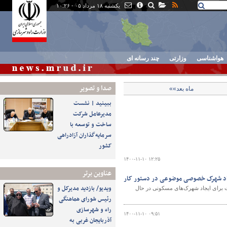
یکشنبه ۱۸ مرداد ۰۵ - ۱۰:۲۶
هواشناسی
وزارتی
چند رسانه ای
صدا و تصوير
ماه بعد»»
ببینید | نشست
مدیرعامل شرکت
ساخت و توسعه با
سرمایه‌گذاران آزادراهی
کشور
۱۴۰۰-۱۱-۱۰ ۱۲:۲۵
عناوین برتر
ویدیو/ بازدید مدیرکل و
شهرهای جدید با اعلام این خبر که مطالعه و مکانیابی ۴۰ موقعیت برای ایجاد شهرک‌های مسکونی در حال
رئیس شورای هماهنگی
راه و شهرسازی
۱۴۰۰-۱۱-۱۰ ۰۹:۵۱
آذربایجان غربی به