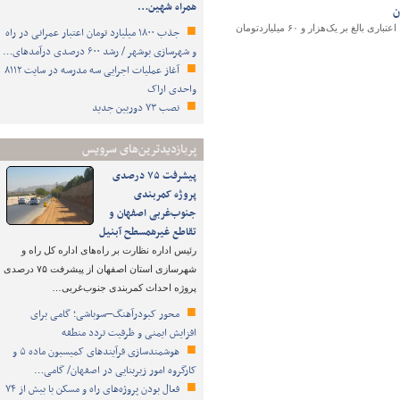
همراه شهین…
بنا بر اعلام وزارت راه و شهرسازی در دهه فجر ۱۱۶ پروژه در حوزه مسکن و شهرسازی با اعتباری بالغ بر یک‌هزار و ۶۰ میلیاردتومان
جذب ۱۸۰۰ میلیارد تومان اعتبار عمرانی در راه
و شهرسازی بوشهر / رشد ۶۰۰ درصدی درآمدهای…
آغاز عملیات اجرایی سه مدرسه در سایت ۸۱۱۲
واحدی اراک
نصب ۷۳ دوربین جدید
پربازدیدترین‌های سرویس
پیشرفت ۷۵ درصدی
پروژه کمربندی
جنوب‌غربی اصفهان و
تقاطع غیرهمسطح آبنیل
رئیس اداره نظارت بر راه‌های اداره کل راه و
شهرسازی استان اصفهان از پیشرفت ۷۵ درصدی
پروژه احداث کمربندی جنوب‌غربی…
محور کبودرآهنگ–سوباشی؛ گامی برای
افزایش ایمنی و ظرفیت تردد منطقه
هوشمندسازی فرآیندهای کمیسیون ماده ۵ و
کارگروه امور زیربنایی در اصفهان/ گامی…
فعال بودن پروژه‌های راه و مسکن با بیش از ۷۴