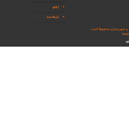
آرشیو
ارتباط با ما
اه و شهرسازی محفوظ است
وه