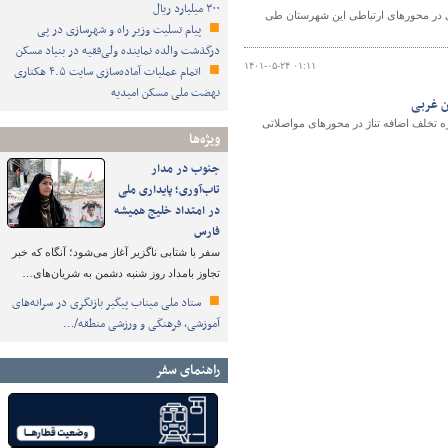
۳۰۰ میلیارد ریال
ده ای شهرستان مهاباد از نصب ۱۸۷ عدد علایم ایمنی در محورهای ارتباطی این شهرستان طی
پیام تسلیت وزیر راه و شهرسازی در پی
درگذشت والده نماینده ولی‌فقیه در بنیاد مسکن
۱۴۰۱-۰۵-۲۴ ۰۱:۱۱
اتمام عملیات آماده‌سازی سایت ۴.۵ هکتاری
نهضت ملی مسکن امیدیه
اری و حمل و نقل جاده ای آذربایجان غربی از کشف و اعمال قانون ۱۷۷۰ فقره تخلف اضافه تناژ در محورهای مواصلاتی
ویژه‌ها
جنوب در مدار
تاب‌آوری؛ پایداری ملی
در امتداد خلیج همیشه
فارس
سفر با شتابی ناگزیر آغاز می‌شود؛ آنگاه که خبر
تجاوز بامداد روز شنبه دشمن به شریان‌های…
ستاد ملی میناب پیگیر بازنگری در سرانه‌های
آموزشی، فرهنگی و ورزشی منطقه/…
راهنمای سفر