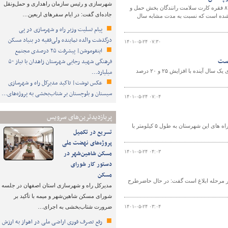
شهرسازی و رئیس سازمان راهداری و حمل‌ونقل
مدیر کل راهداری و حمل و نقل جاده ای استان سیستان و بلوچستان گفت‌:تعداد۲هزار ‌و۸۲۴ فقره کارت سلامت رانندگان بخش حمل و
جاده‌ای گفت: در ایام سفرهای اربعین…
درشده است که نسبت به مدت مشابه سال
پیام تسلیت وزیر راه و شهرسازی در پی
درگذشت والده نماینده ولی‌فقیه در بنیاد مسکن
۱۴۰۱-۰۵-۲۴ ۰۷:۳۰
اینفوموشن| پیشرفت ۲۵ درصدی مجتمع
فرهنگی شهید رجایی شهرستان زاهدان با نیاز ۵۰
میلیارد…
تمامی قراردادهای اجاره مسکن سال گذشته برابر مصوبه هیات دولت بصورت خودکار برای یک سال آینده با افزایش ۲۵ و ۲۰ درصد
عکس نوشت| تاکید مدیرکل راه و شهرسازی
سیستان و بلوچستان بر شتاب‌بخشی به پروژه‌های…
۱۴۰۱-۰۵-۲۴ ۰۷:۰۴
پربازدیدترین‌های سرویس
رئیس راهداری و حمل و نقل جاده ای شهرستان نوشهر از اجرای عملیات روکش آسفالت راه های این شهرستان به طول ۵ کیلومتر با
تسریع در تکمیل
پروژه‌های نهضت ملی
۱۴۰۱-۰۵-۲۴ ۰۴:۰۳
مسکن شاهین‌شهر در
دستور کار شورای
مسکن
 در مرحله ابلاغ است گفت: در حال حاضرطرح
مدیرکل راه و شهرسازی استان اصفهان در جلسه
شورای مسکن شاهین‌شهر و میمه با تأکید بر
۱۴۰۱-۰۵-۲۴ ۰۳:۰۴
ضرورت شتاب‌بخشی به اجرای…
رفع تصرف فوری اراضی ملی در اهواز به ارزش