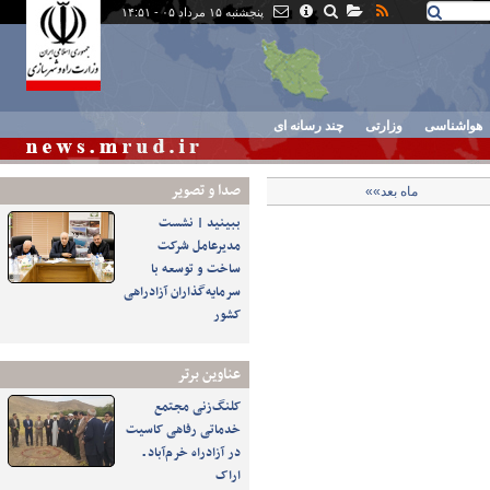
پنجشنبه ۱۵ مرداد ۰۵ - ۱۴:۵۱
هواشناسی
وزارتی
چند رسانه ای
صدا و تصوير
ماه بعد»»
ببینید | نشست
مدیرعامل شرکت
ساخت و توسعه با
سرمایه‌گذاران آزادراهی
کشور
عناوین برتر
کلنگ‌زنی مجتمع
خدماتی رفاهی کاسیت
در آزادراه خرم‌آباد ـ
اراک