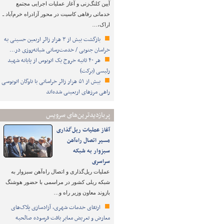
آیین کلنگ‌زنی و آغاز عملیات اجرایی مجتمع
خدماتی رفاهی کاسیت در محور آزادراه خرم‌آباد ـ
اراک،…
بازگشت بیش از ۳ هزار زائر اربعین حسینی به
خراسان جنوبی / خدمت‌رسانی شبانه‌روزی در…
هر ۴۰ ثانیه خروج یک اتوبوس از پایانه شهید
رئیسی (برکت)
بیش از ۵۱ هزار زائر خراسانی با ناوگان اتوبوسی
راهی مرزهای اربعینی شده‌اند
پربازدیدترین‌های سرویس
آغاز عملیات ریل‌گذاری
مسیر اتصال راه‌آهن
سبزوار به شبکه
سراسری
عملیات ریل‌گذاری و اتصال راه‌آهن سبزوار به
شبکه ریلی کشور در مراسمی با حضور هوشنگ
بازوند معاون وزیر راه و…
ارتقای خدمات شهری، آزادسازی پلاک‌های
معارض و تعریض معابر بافت فرسوده صالحیه