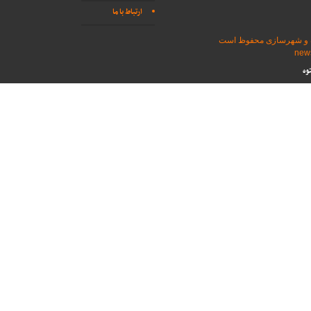
ارتباط با ما
اه و شهرسازی محفوظ است
وه