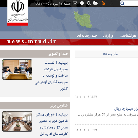
شنبه ۱۷ مرداد ۰۵ - ۰۶:۴۲
هواشناسی
وزارتی
چند رسانه ای
صدا و تصوير
ماه بعد»»
ببینید | نشست
مدیرعامل شرکت
ساخت و توسعه با
سرمایه‌گذاران آزادراهی
کشور
۱۴۰۲-۰۲-۰۶ ۱۳:۳۶
عناوین برتر
ببینید | شورای مسکن
عضو هیات مدیره بانک مسکن گفت: قرارداد واحدهای نهضت ملی مسکن استان آذربایجان شرقی به مبلغ بیش از ۵۳ هزار میلیارد ریال
شاهین شهر با حضور
مدیر کل ، معاونان و
۱۴۰۲-۰۲-۰۶ ۰۹:۲۴
کارشناسان اداره کل