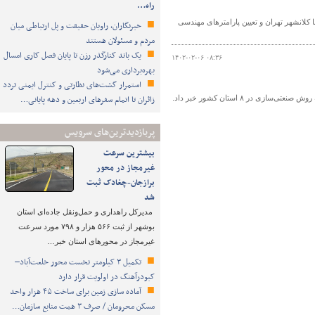
راه…
لانشهر تهران و تعیین پارامترهای مهندسی
خبرنگاران، راویان حقیقت و پل ارتباطی میان
مردم و مسئولان هستند
یک باند کنارگذر رزن تا پایان فصل کاری امسال
۱۴۰۲-۰۲-۰۶ ۰۸:۳۶
بهره‌برداری می‌شود
استمرار گشت‌های نظارتی و کنترل ایمنی تردد
زائران تا اتمام سفرهای اربعین و دهه پایانی…
پربازدیدترین‌های سرویس
بیشترین سرعت
غیرمجاز در محور
برازجان-چغادک ثبت
شد
مدیرکل راهداری و حمل‌ونقل جاده‌ای استان
بوشهر از ثبت ۵۶۶ هزار و ۷۹۸ مورد سرعت
غیرمجاز در محورهای استان خبر…
تکمیل ۳ کیلومتر نخست محور خلعت‌آباد–
کبودرآهنگ در اولویت قرار دارد
آماده سازی زمین برای ساخت ۴۵ هزار واحد
مسکن محرومان / صرف ۳ همت منابع سازمان…