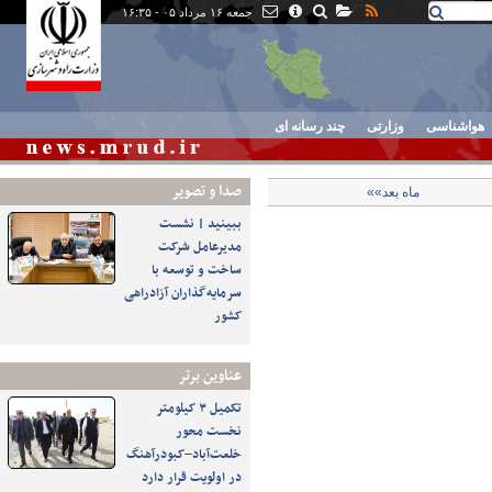
جمعه ۱۶ مرداد ۰۵ - ۱۶:۳۵
هواشناسی
وزارتی
چند رسانه ای
صدا و تصوير
ماه بعد»»
ببینید | نشست
مدیرعامل شرکت
ساخت و توسعه با
سرمایه‌گذاران آزادراهی
کشور
عناوین برتر
تکمیل ۳ کیلومتر
نخست محور
خلعت‌آباد–کبودرآهنگ
در اولویت قرار دارد