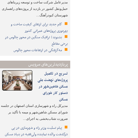
مدیرعامل شرکت ساخت و توسعه زیربناهای
حمل‌ونقل کشور در بازدید از پروژه‌های راهسازی
شهرستان کبودرآهنگ…
گام جدید برای ارتقای کیفیت ساخت و
بهره‌وری پروژه‌های عمرانی کشور
بشنوید| ترافیک سنگین در محور چالوس در
برخی مقاطع
مه‌گرفتگی در ارتفاعات محور چالوس
پربازدیدترین‌های سرویس
تسریع در تکمیل
پروژه‌های نهضت ملی
مسکن شاهین‌شهر در
دستور کار شورای
مسکن
مدیرکل راه و شهرسازی استان اصفهان در جلسه
شورای مسکن شاهین‌شهر و میمه با تأکید بر
ضرورت شتاب‌بخشی به اجرای…
پیام تسلیت وزیر راه و شهرسازی در پی
درگذشت والده نماینده ولی‌فقیه در بنیاد مسکن