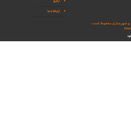
آرشیو
ارتباط با ما
اه و شهرسازی محفوظ است
وه