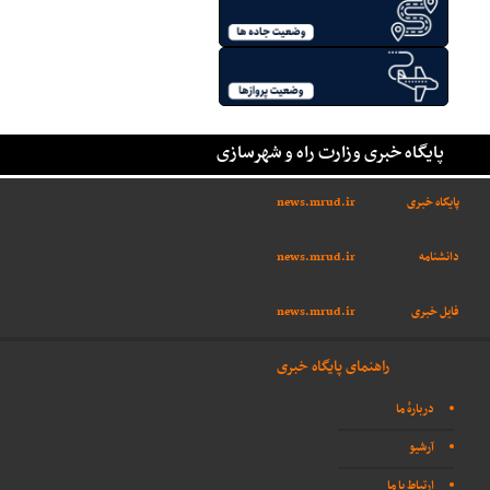
پایگاه خبری وزارت راه و شهرسازی
پایگاه خبری
news.mrud.ir
دانشنامه
news.mrud.ir
فایل خبری
news.mrud.ir
راهنمای پایگاه خبری
دربارهٔ ما
آرشیو
ارتباط با ما