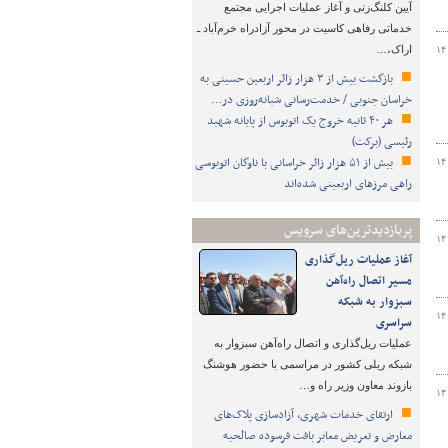
آیین کلنگ‌زنی و آغاز عملیات اجرایی مجتمع
خدماتی رفاهی کاسیت در محور آزادراه خرم‌آباد ـ
اراک،…
۱۴
بازگشت بیش از ۳ هزار زائر اربعین حسینی به
خراسان جنوبی / خدمت‌رسانی شبانه‌روزی در…
هر ۴۰ ثانیه خروج یک اتوبوس از پایانه شهید
رئیسی (برکت)
بیش از ۵۱ هزار زائر خراسانی با ناوگان اتوبوسی
۱۴
راهی مرزهای اربعینی شده‌اند
پربازدیدترین‌های سرویس
۱۴
آغاز عملیات ریل‌گذاری
مسیر اتصال راه‌آهن
سبزوار به شبکه
۱۴
سراسری
عملیات ریل‌گذاری و اتصال راه‌آهن سبزوار به
شبکه ریلی کشور در مراسمی با حضور هوشنگ
بازوند معاون وزیر راه و…
۱۴
ارتقای خدمات شهری، آزادسازی پلاک‌های
معارض و تعریض معابر بافت فرسوده صالحیه