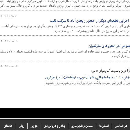
گبار، رعدوبرق و وزش باد در سواحل خزر، شمال‌غرب و ارتفاعات البرز مرکزی طی دو روز آینده خبر
مرکز و استان‌های واقع در دامنه جنوبی البرز، وزش بادهای شدید توام با گرد و خاک پیش‌بینی کرد
۰۳-۰۴-۱۱ ۰۸:۱۰
سرپرست اداره کل راه و شهرسازی آذربایجان‌غربی گفت: عملیات تعریض و بهسازی ۳.۳ کیلومتر دیگر از محور ارومیه – ریحان آباد –
ه و این طرح در حال حاضر پیشرفت ۴۰ درصدی دارد.
۰۳-۰۴-۱۱ ۰۸:۰۹
رئیس اداره ایمنی و ترافیک اداره کل راهداری و حمل و نقل جاده ای استان مازندران اظهار نمود: در سه ماه گذشته تعداد ۷۷۰۰ وسیله
رل قرار گرفت.
۰۳-۰۴-۱۱ ۰۸:۰۷
آخرین وضعیت آب‌وهوای ۱۱ تیر؛
زش باد در نیمه شمالی، شمال‌غرب و ارتفاعات البرز مرکزی
ا از رادیو اینترنتی پایگاه خبری وزارت راه و شهرسازی بشنوید.
هواشناسی
استان‌ها
مسکن و شهرسازی
بنادر و دریانوردی
هوایی
ریلی
جاده‌ای