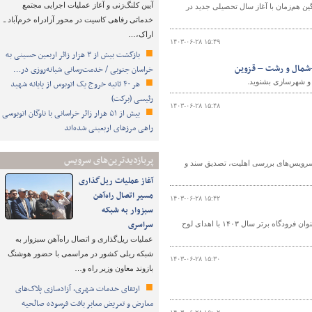
آیین کلنگ‌زنی و آغاز عملیات اجرایی مجتمع
 هم‌زمان با آغاز سال تحصیلی جدید در
خدماتی رفاهی کاسیت در محور آزادراه خرم‌آباد ـ
اراک،…
۱۴۰۳-۰۶-۲۸ ۱۵:۴۹
بازگشت بیش از ۳ هزار زائر اربعین حسینی به
ن-شمال و رشت – قزوین
خراسان جنوبی / خدمت‌رسانی شبانه‌روزی در…
ه و شهرسازی بشنوید.
هر ۴۰ ثانیه خروج یک اتوبوس از پایانه شهید
رئیسی (برکت)
۱۴۰۳-۰۶-۲۸ ۱۵:۴۸
بیش از ۵۱ هزار زائر خراسانی با ناوگان اتوبوسی
راهی مرزهای اربعینی شده‌اند
پربازدیدترین‌های سرویس
دن سرویس‌های بررسی اهلیت، تصدیق سند و
آغاز عملیات ریل‌گذاری
مسیر اتصال راه‌آهن
۱۴۰۳-۰۶-۲۸ ۱۵:۴۲
سبزوار به شبکه
سراسری
مدیرعامل شرکت فرودگاه‌ها و ناوبری هوایی ایران از مدیرکل فرودگاه‌های استان یزد به عنوان فرودگاه برتر سال ۱۴۰۳ با اهدای لوح
عملیات ریل‌گذاری و اتصال راه‌آهن سبزوار به
شبکه ریلی کشور در مراسمی با حضور هوشنگ
۱۴۰۳-۰۶-۲۸ ۱۵:۳۰
بازوند معاون وزیر راه و…
ارتقای خدمات شهری، آزادسازی پلاک‌های
معارض و تعریض معابر بافت فرسوده صالحیه