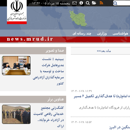
پنجشنبه ۱۵ مرداد ۰۵ - ۱۳:۴۲
هواشناسی
وزارتی
چند رسانه ای
صدا و تصوير
ماه بعد»»
ببینید | نشست
مدیرعامل شرکت
ساخت و توسعه با
سرمایه‌گذاران آزادراهی
کشور
۱۴۰۳-۰۶-۲۸ ۱۶:۴۹
مهمترین اخبار وزارت راه و شهرسازی | از اعزام اولین گروه عمره گزاران از فرودگاه امام(ره) تا هدف‌گذاری تکمیل ۶ مسیر
عناوین برتر
کلنگ‌زنی مجتمع
عزام اولین گروه عمره گزاران از فرودگاه امام(ره) تا هدف‌گذاری
خدماتی رفاهی کاسیت
در آزادراه خرم‌آباد ـ
۱۴۰۳-۰۶-۲۸ ۱۵:۵۲
اراک
گین در البرز