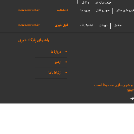
چند رسانه ای
وزارتی
دانشنامه
news.mrud.ir
ن و شهرسازی
حمل و نقل
چهره ها
فایل خبری
news.mrud.ir
جدول
نمودار
اینفوگراف
راهنمای پایگاه خبری
دربارهٔ ما
آرشیو
ارتباط با ما
اه و شهرسازی محفوظ است
وه