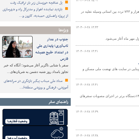
۱۴۰۳-۰۶-۲۸ ۱۵:۰۲
پل عنافچه خوزستان زیر بار ترافیک رفت
بازدید نماینده اهواز و مدیرکل راه و شهرسازی
مدیرکل راهداری و حمل‌ونقل جاده‌ای جنوب سیستان و بلوچستان از ثبت ۳ میلیون و ۷۲۹ هزار و ۷۴۳ تردد بین استانی وسیله نقلیه در
از پروژه راهسازی حمیدیه، کارون و…
۱۴۰۳-۰۶-۲۸ ۱۴:۴۳
ویژه‌ها
جنوب در مدار
ل مهر ماه آغاز می‌شود.
تاب‌آوری؛ پایداری ملی
۱۴۰۳-۰۶-۲۸ ۱۴:۴۱
در امتداد خلیج همیشه
فارس
سفر با شتابی ناگزیر آغاز می‌شود؛ آنگاه که خبر
بنایی در سایت های نهضت ملی مسکن و
تجاوز بامداد روز شنبه دشمن به شریان‌های…
ستاد ملی میناب پیگیر بازنگری در سرانه‌های
۱۴۰۳-۰۶-۲۸ ۱۴:۴۱
آموزشی، فرهنگی و ورزشی منطقه/…
اداره کل راه و شهرسازی استان قزوین در جشنواره شهید رجایی استان قزوین در سال ۱۴۰۳دستگاه برتر در اجرای مصوبات سفرهای
راهنمای سفر
۱۴۰۳-۰۶-۲۸ ۱۴:۳۹
۱۴۰۳-۰۶-۲۸ ۱۴:۳۸