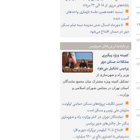
پایانه‌های مرزی از ۱۸ الی ۲۲ مرداد
ببینید|هجدهمین جلسه بازسازی واحدهای
۱۴
آسیب دیده
تا مهرماه امسال، شش مدرسه نیمه تمام مسکن
زایش ۱۵ درصدی تردد در محورهای جنوب استان در سال ۱۴۰۲
مهر در سمنان افتتاح می‌شود
۱۴
پربازدیدترین‌های سرویس
کمیته ویژه پیگیری
مشکلات مسکن مهر
۱۴
پردیس تشکیل می‌شود
وزیر راه و شهرسازی از
تشکیل کمیته ویژه مشترک میان مجمع نمایندگان
استان تهران در مجلس شورای اسلامی و
۱۴
وزارت…
تعیین تکلیف پروژه‌های مسکن حمایتی اولویت
سازمان ملی زمین و مسکن است
۱۴
نمایندگان تهران در کنار وزارت راه و شهرسازی
پیگیر حل چالش‌های شهر پردیس
ا
افتتاح ۱۱.۵ کیلومتر بزرگراه جهرم-لار-
بندرعباس با اعتباری بالغ بر ۹۲۰۰ میلیارد…