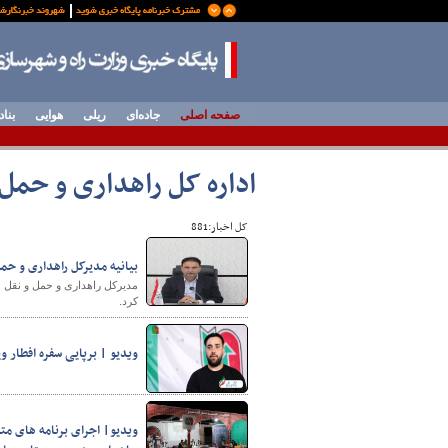
صفحه اصلی
جاده‌ای
ریلی
هوایی
بناد
اداره کل راهداری و حمل‌و
کل اخبار:881
بیانیه مدیرکل راهداری و ح
مدیرکل راهداری و حمل و نقل ج
کرد.
ویدیو | برپایی سفره افطار ویژه م
ویدیو| اجرای برنامه های مت