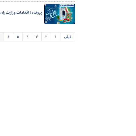
پرونده| اقدامات وزارت راه و ش
قبلی
۱
۲
۳
۴
۵
۶