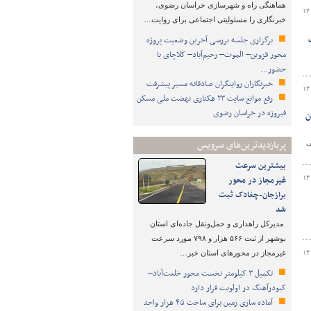
هماهنگی راه و شهرسازی خراسان رضوی،
۱۴
خبرنگاری را مسئولیتی اجتماعی برای روایت…
وزی
برگزاری جلسه بررسی آخرین وضعیت پروژه
محور قزوین– الموت– رحیم‌آباد– کلاچای با
حضور…
خبرنگاران روایتگران صادقانه مسیر پیشرفت
۱۴
رفع موانع سایت ۲۳ هکتاری نهضت ملی مسکن
فیروزه در خراسان رضوی
ن
پربازدیدترین‌های سرویس
ی
بیشترین سرعت
۱۴
غیرمجاز در محور
برازجان-چغادک ثبت
شد
مدیرکل راهداری و حمل‌ونقل جاده‌ای استان
بوشهر از ثبت ۵۶۶ هزار و ۷۹۸ مورد سرعت
۱۴
غیرمجاز در محورهای استان خبر…
تکمیل ۳ کیلومتر نخست محور خلعت‌آباد–
کبودرآهنگ در اولویت قرار دارد
آماده سازی زمین برای ساخت ۴۵ هزار واحد