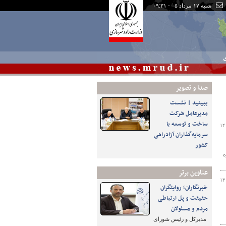
شنبه ۱۷ مرداد ۰۵ - ۰۹:۳۱
ی
صدا و تصوير
ببینید | نشست
مدیرعامل شرکت
ساخت و توسعه با
۱۴
سرمایه‌گذاران آزادراهی
کشور
ه
عناوین برتر
۱۴
خبرنگاران؛ روایتگران
حقیقت و پل ارتباطی
مردم و مسئولان
مدیرکل و رئیس شورای